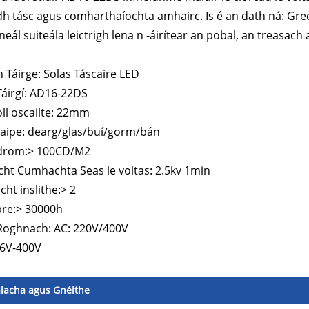
h tásc agus comharthaíochta amhairc. Is é an dath ná: Gree
neál suiteála leictrigh lena n -áirítear an pobal, an treasach
 Táirge: Solas Táscaire LED
áirgí: AD16-22DS
ll oscailte: 22mm
aipe: dearg/glas/buí/gorm/bán
adrom:> 100CD/M2
cht Cumhachta Seas le voltas: 2.5kv 1min
cht inslithe:> 2
bre:> 30000h
Roghnach: AC: 220V/400V
 6V-400V
lacha agus Gnéithe