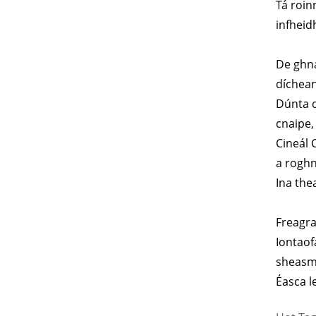
Tá roin
infhei
De ghná
díchean
Dúnta d
cnaipe,
Cineál 
a roghn
Ina the
Freagra
Iontaof
sheasm
Éasca l