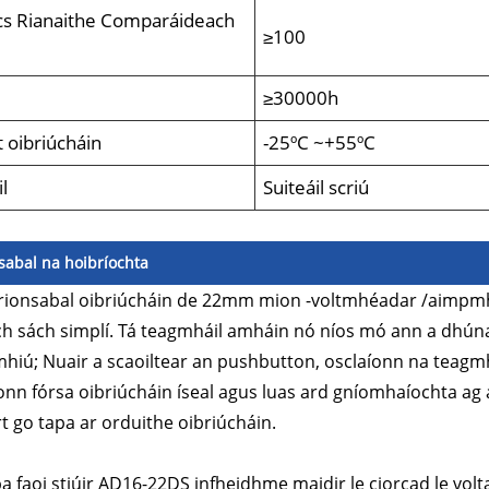
cs Rianaithe Comparáideach
≥100
é
≥30000h
 oibriúcháin
-25ºC ~+55ºC
il
Suiteáil scriú
sabal na hoibríochta
rionsabal oibriúcháin de 22mm mion -voltmhéadar /aimpmhéa
ch sách simplí. Tá teagmháil amháin nó níos mó ann a dhún
hiú; Nuair a scaoiltear an pushbutton, osclaíonn na teagmhá
nn fórsa oibriúcháin íseal agus luas ard gníomhaíochta ag 
rt go tapa ar orduithe oibriúcháin.
a faoi stiúir AD16-22DS infheidhme maidir le ciorcad le volt