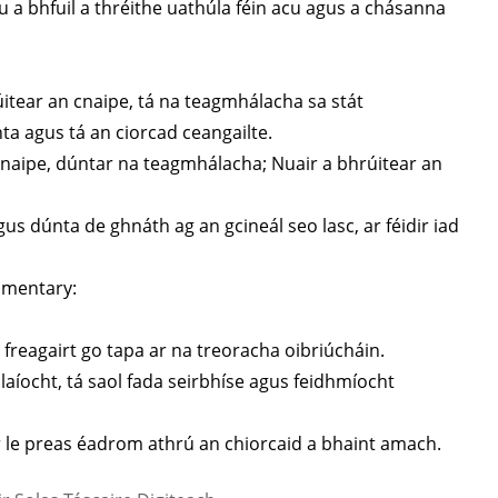
 a bhfuil a thréithe uathúla féin acu agus a chásanna
rúitear an cnaipe, tá na teagmhálacha sa stát
ta agus tá an ciorcad ceangailte.
naipe, dúntar na teagmhálacha; Nuair a bhrúitear an
s dúnta de ghnáth ag an gcineál seo lasc, ar féidir iad
Momentary:
 freagairt go tapa ar na treoracha oibriúcháin.
aíocht, tá saol fada seirbhíse agus feidhmíocht
idir le preas éadrom athrú an chiorcaid a bhaint amach.