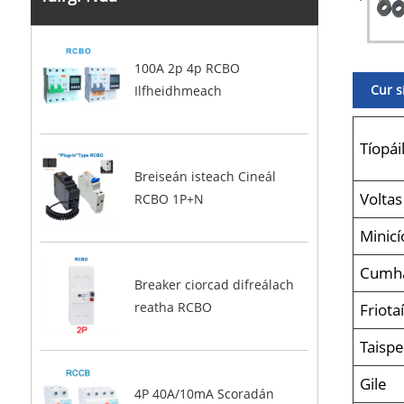
100A 2p 4p RCBO
Cur s
Ilfheidhmeach
Tíopái
Breiseán isteach Cineál
Voltas
RCBO 1P+N
Minicí
Cumha
Breaker ciorcad difreálach
reatha RCBO
Friota
Taispe
Gile
4P 40A/10mA Scoradán