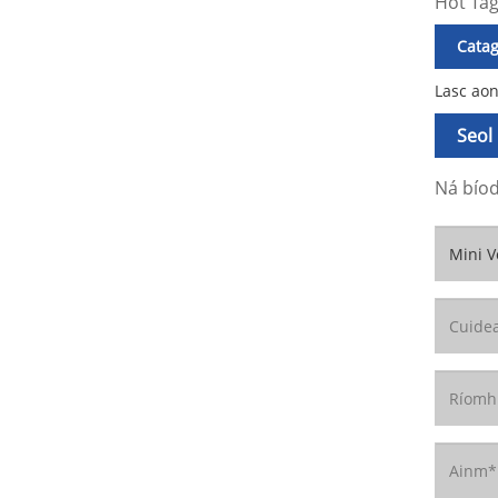
Hot Tag
Cata
Lasc aon
Seol
Ná bíod