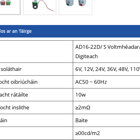
íos ar an Táirge
AD16-22D/ S Voltmhéadar/ 
l
Digiteach
 soláthair
6V, 12V, 24V, 36V, 48V, 11
ocht oibriúcháin
AC50 ~ 60Hz
cht rátáilte
10w
íocht inslithe
≥2mΩ
áin
Baite
≥00cd/m2