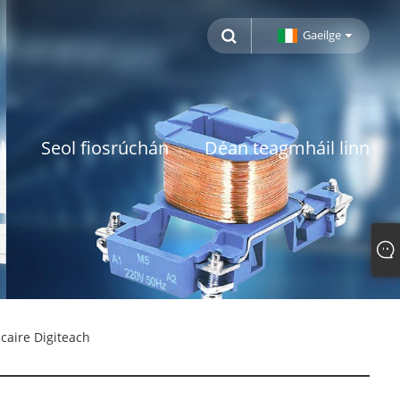
Gaeilge
l
Seol fiosrúchán
Déan teagmháil linn
caire Digiteach