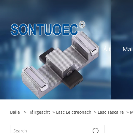
Áit
Mai
Baile
>
Táirgeacht
>
Lasc Leictreonach
>
Lasc Táscaire
> M