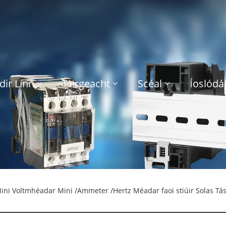
dir Linn
Táirgeacht
Scéal
Íoslódái
ini Voltmhéadar Mini /Ammeter /Hertz Méadar faoi stiúir Solas Tás