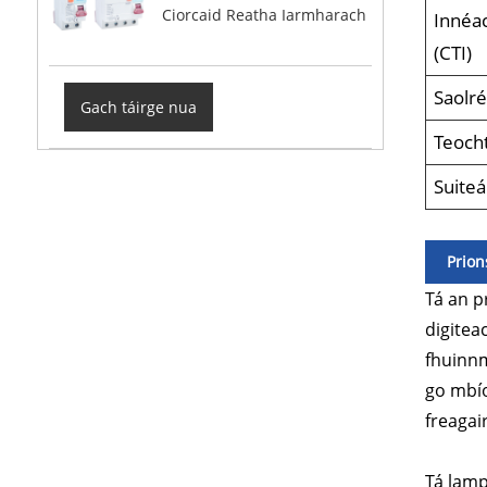
Ciorcaid Reatha Iarmharach
Innéa
(CTI)
Saolr
Gach táirge nua
Teocht
Suiteá
Prion
Tá an p
digitea
fhuinnm
go mbío
freagai
Tá lamp