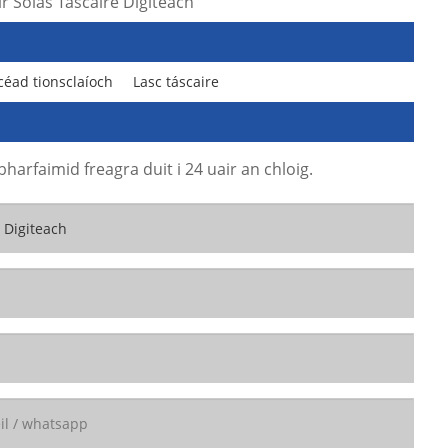
r Solas Táscaire Digiteach
céad tionsclaíoch
Lasc táscaire
harfaimid freagra duit i 24 uair an chloig.