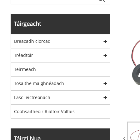
Táirgeacht
Breacadh ciorcad
Tréadtóir
Teirmeach
Tosaithe maighnéadach
Lasc leictreonach
Cobhsaitheoir Rialtóir Voltais
Táirgí Nua