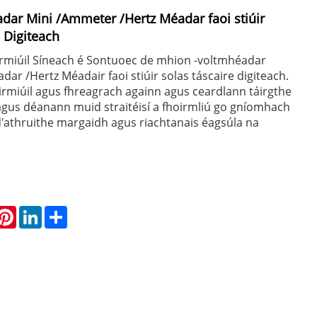
dar Mini /Ammeter /Hertz Méadar faoi stiúir
 Digiteach
airmiúil Síneach é Sontuoec de mhion -voltmhéadar
 /Hertz Méadair faoi stiúir solas táscaire digiteach.
irmiúil agus fhreagrach againn agus ceardlann táirgthe
 agus déanann muid straitéisí a fhoirmliú go gníomhach
d'athruithe margaidh agus riachtanais éagsúla na
hatsApp
Pinterest
LinkedIn
Share