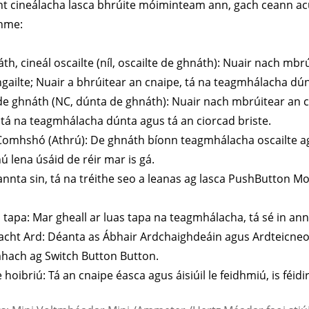
nt cineálacha lasca bhrúite móiminteam ann, gach ceann acu
dhme:
th, cineál oscailte (níl, oscailte de ghnáth): Nuair nach mb
gailte; Nuair a bhrúitear an cnaipe, tá na teagmhálacha dún
e ghnáth (NC, dúnta de ghnáth): Nuair nach mbrúitear an c
 tá na teagmhálacha dúnta agus tá an ciorcad briste.
Comhshó (Athrú): De ghnáth bíonn teagmhálacha oscailte agu
ú lena úsáid de réir mar is gá.
annta sin, tá na tréithe seo a leanas ag lasca PushButton 
 tapa: Mar gheall ar luas tapa na teagmhálacha, tá sé in ann
acht Ard: Déanta as Ábhair Ardchaighdeáin agus Ardteicneol
hach ag Switch Button Button.
e hoibriú: Tá an cnaipe éasca agus áisiúil le feidhmiú, is fé