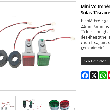
Mini Voltmhéa
Solas Táscaire
Is soláthróir g
22mm /ammhéadar
Tá foireann gha
dea-fheistithe,
chun freagairt 
gcustaiméirí.
Seol Fiosrúchán
Facebook
X
W