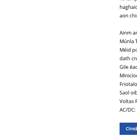
haghaid
aon chi
Ainm an
Múnla T
Méid po
dath cn
Gile é
Minicío
Friotaío
Saol oi
Voltas 
AC/DC:
Cineá