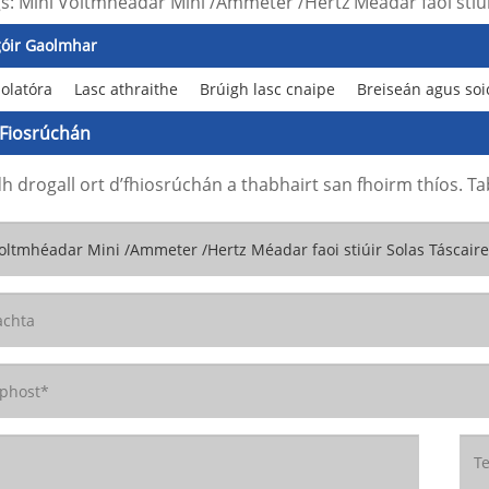
s: Mini Voltmhéadar Mini /Ammeter /Hertz Méadar faoi stiúi
góir Gaolmhar
olatóra
Lasc athraithe
Brúigh lasc cnaipe
Breiseán agus soi
 Fiosrúchán
h drogall ort d’fhiosrúchán a thabhairt san fhoirm thíos. Tab