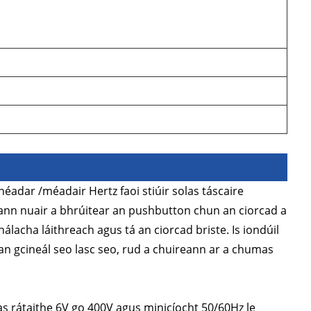
dar /méadair Hertz faoi stiúir solas táscaire
ann nuair a bhrúitear an pushbutton chun an ciorcad a
lacha láithreach agus tá an ciorcad briste. Is iondúil
an gcineál seo lasc seo, rud a chuireann ar a chumas
as rátaithe 6V go 400V agus minicíocht 50/60Hz le