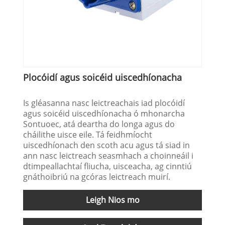
Plocóidí agus soicéid uiscedhíonacha
Is gléasanna nasc leictreachais iad plocóidí
agus soicéid uiscedhíonacha ó mhonarcha
Sontuoec, atá deartha do longa agus do
cháilithe uisce eile. Tá feidhmíocht
uiscedhíonach den scoth acu agus tá siad in
ann nasc leictreach seasmhach a choinneáil i
dtimpeallachtaí fliucha, uisceacha, ag cinntiú
gnáthoibriú na gcóras leictreach muirí.
Leigh Nios mo