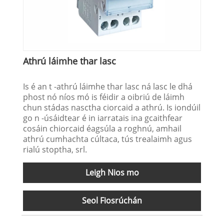
Athrú láimhe thar lasc
Is é an t -athrú láimhe thar lasc ná lasc le dhá
phost nó níos mó is féidir a oibriú de láimh
chun stádas nasctha ciorcaid a athrú. Is iondúil
go n -úsáidtear é in iarratais ina gcaithfear
cosáin chiorcaid éagsúla a roghnú, amhail
athrú cumhachta cúltaca, tús trealaimh agus
rialú stoptha, srl.
Leigh Nios mo
Seol Fiosrúchán