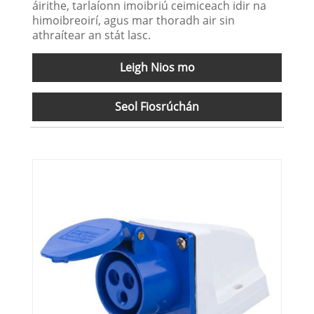
áirithe, tarlaíonn imoibriú ceimiceach idir na
himoibreoirí, agus mar thoradh air sin
athraítear an stát lasc.
Leigh Nios mo
Seol Fiosrúchán