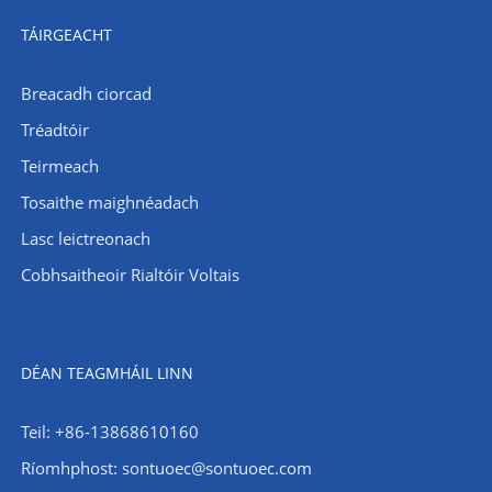
TÁIRGEACHT
Breacadh ciorcad
Tréadtóir
Teirmeach
Tosaithe maighnéadach
Lasc leictreonach
Cobhsaitheoir Rialtóir Voltais
DÉAN TEAGMHÁIL LINN
Teil: +86-13868610160
Ríomhphost:
sontuoec@sontuoec.com