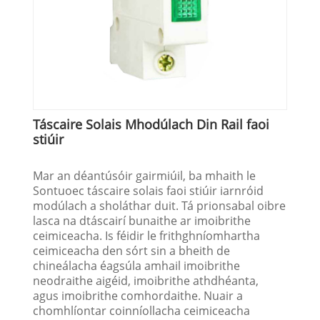
Táscaire Solais Mhodúlach Din Rail faoi
stiúir
Mar an déantúsóir gairmiúil, ba mhaith le
Sontuoec táscaire solais faoi stiúir iarnróid
modúlach a sholáthar duit. Tá prionsabal oibre
lasca na dtáscairí bunaithe ar imoibrithe
ceimiceacha. Is féidir le frithghníomhartha
ceimiceacha den sórt sin a bheith de
chineálacha éagsúla amhail imoibrithe
neodraithe aigéid, imoibrithe athdhéanta,
agus imoibrithe comhordaithe. Nuair a
chomhlíontar coinníollacha ceimiceacha