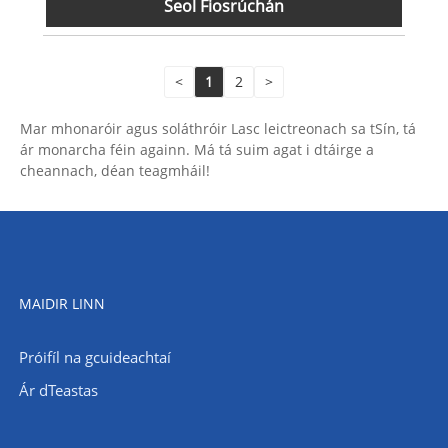
Seol Fiosrúchán
<
1
2
>
Mar mhonaróir agus soláthróir Lasc leictreonach sa tSín, tá
ár monarcha féin againn. Má tá suim agat i dtáirge a
cheannach, déan teagmháil!
MAIDIR LINN
Próifíl na gcuideachtaí
Ár dTeastas