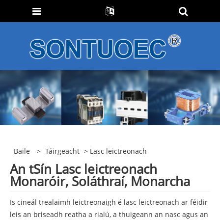
Baile
>
Táirgeacht
> Lasc leictreonach
An tSín Lasc leictreonach
Monaróir, Soláthraí, Monarcha
Is cineál trealaimh leictreonaigh é lasc leictreonach ar féidir
leis an briseadh reatha a rialú, a thuigeann an nasc agus an