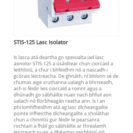
STIS-125 Lasc Isolator
Is lasca atá deartha go speisialta iad lasc
aonolor STIS-125 a úsáidtear chun ciorcaid a
leithlisiú, a chur i bhfeidhm nó a nascadh i
gcórais leictreacha. De ghnáth, ní bhíonn sé de
chumas aige sruthanna ualaigh a bhriseadh,
ach is féidir leis ciorcaid a roinnt agus a
dhúnadh go sábháilte nuair nach bhfuil aon
ualach nó fíorbheagán reatha ann. Is í an
phríomhfheidhm atá ag lasc dícheangailte
pointe infheicthe dícheangailte a sholáthar
chun a chinntiú gur féidir le pearsanra
rochtain a fháil go sábháilte ar threalamh
leictreach nuair a dhéantar seirbhísiú nó