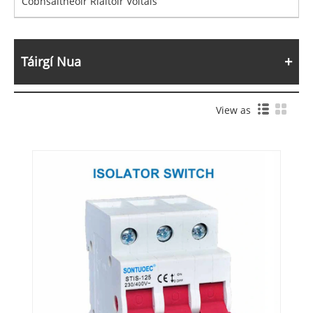
Cobhsaitheoir Rialtóir Voltais
Táirgí Nua
View as