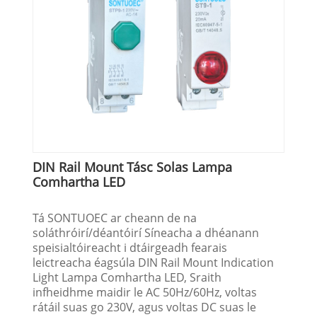
DIN Rail Mount Tásc Solas Lampa
Comhartha LED
Tá SONTUOEC ar cheann de na
soláthróirí/déantóirí Síneacha a dhéanann
speisialtóireacht i dtáirgeadh fearais
leictreacha éagsúla DIN Rail Mount Indication
Light Lampa Comhartha LED, Sraith
infheidhme maidir le AC 50Hz/60Hz, voltas
rátáil suas go 230V, agus voltas DC suas le