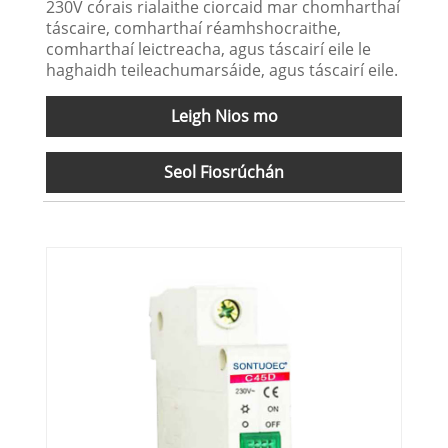
230V córais rialaithe ciorcaid mar chomharthaí
táscaire, comharthaí réamhshocraithe,
comharthaí leictreacha, agus táscairí eile le
haghaidh teileachumarsáide, agus táscairí eile.
Leigh Nios mo
Seol Fiosrúchán