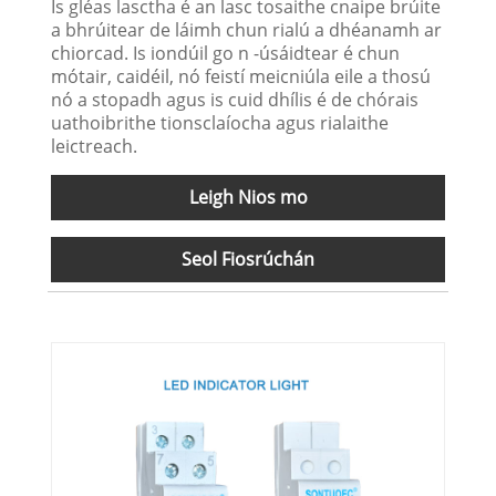
Is gléas lasctha é an lasc tosaithe cnaipe brúite
a bhrúitear de láimh chun rialú a dhéanamh ar
chiorcad. Is iondúil go n -úsáidtear é chun
mótair, caidéil, nó feistí meicniúla eile a thosú
nó a stopadh agus is cuid dhílis é de chórais
uathoibrithe tionsclaíocha agus rialaithe
leictreach.
Leigh Nios mo
Seol Fiosrúchán