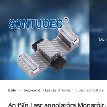
Áit
Mai
Baile
>
Táirgeacht
>
Lasc Leictreonach
> Lasc aonolatóra
An tSín Lasc aonolatóra Monaróir,