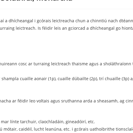
 a dhícheangal i gcórais leictreacha chun a chinntiú nach dtéann 
 turraing leictreach. Is féidir leis an gciorcad a dhícheangal go hio
huireann cosc ​​ar turraing leictreach thaisme agus a sholáthraíonn
mpla cuaille aonair (1p), cuaille dúbailte (2p), trí chuaille (3p) ag
nacha ar féidir leo voltais agus sruthanna arda a sheasamh, ag cin
r línte tarchuir, claochladáin, gineadóirí, etc.
 mótair, caidéil, lucht leanúna, etc. i gcórais uathoibrithe tionscla