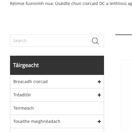
Réimse fuinnimh nua: Úsáidte chun ciorcaid DC a leithlisiú agu
Táirgeacht
Breacadh ciorcad
Tréadtóir
Teirmeach
Tosaithe maighnéadach