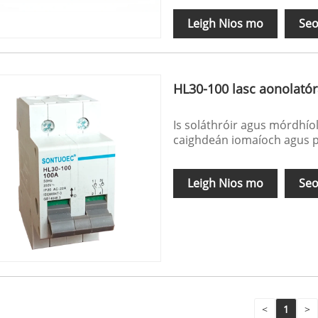
Leigh Nios mo
Seo
HL30-100 lasc aonolató
Is soláthróir agus mórdhío
caighdeán iomaíoch agus p
Leigh Nios mo
Seo
<
1
>