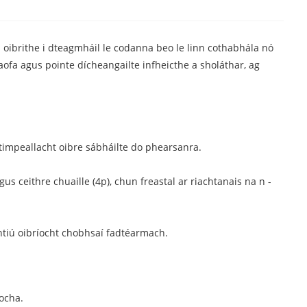
oibrithe i dteagmháil le codanna beo le linn cothabhála nó
ntaofa agus pointe dícheangailte infheicthe a sholáthar, ag
 timpeallacht oibre sábháilte do phearsanra.
us ceithre chuaille (4p), chun freastal ar riachtanais na n -
ntiú oibríocht chobhsaí fadtéarmach.
íocha.