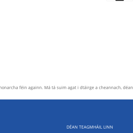
 monarcha féin againn. Má tá suim agat i dtáirge a cheannach, déan
DÉAN TEAGMHÁIL LINN