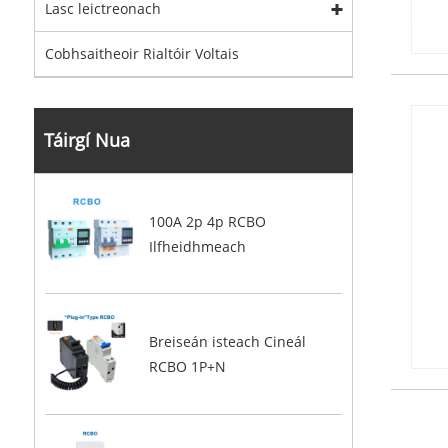
Lasc leictreonach
Cobhsaitheoir Rialtóir Voltais
Táirgí Nua
100A 2p 4p RCBO
Ilfheidhmeach
Breiseán isteach Cineál
RCBO 1P+N