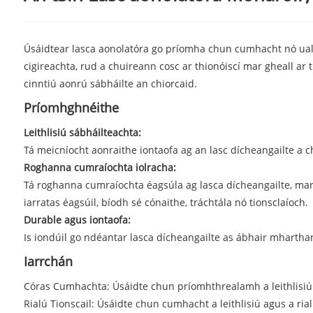
Úsáidtear lasca aonolatóra go príomha chun cumhacht nó ualaí
cigireachta, rud a chuireann cosc ​​ar thionóiscí mar gheall ar
cinntiú aonrú sábháilte an chiorcaid.
Príomhghnéithe
Leithlisiú sábháilteachta:
Tá meicníocht aonraithe iontaofa ag an lasc dícheangailte a c
Roghanna cumraíochta iolracha:
Tá roghanna cumraíochta éagsúla ag lasca dícheangailte, mar sha
iarratas éagsúil, bíodh sé cónaithe, tráchtála nó tionsclaíoch.
Durable agus iontaofa:
Is iondúil go ndéantar lasca dícheangailte as ábhair mhartha
Iarrchán
Córas Cumhachta: Úsáidte chun príomhthrealamh a leithlisiú ma
Rialú Tionscail: Úsáidte chun cumhacht a leithlisiú agus a rialú