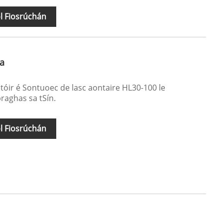
l Fiosrúchán
ra
ltóir é Sontuoec de lasc aontaire HL30-100 le
raghas sa tSín.
l Fiosrúchán