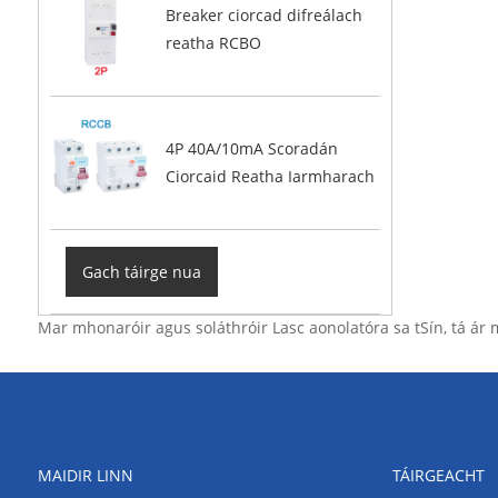
Breaker ciorcad difreálach
reatha RCBO
4P 40A/10mA Scoradán
Ciorcaid Reatha Iarmharach
Gach táirge nua
Mar mhonaróir agus soláthróir Lasc aonolatóra sa tSín, tá ár
MAIDIR LINN
TÁIRGEACHT