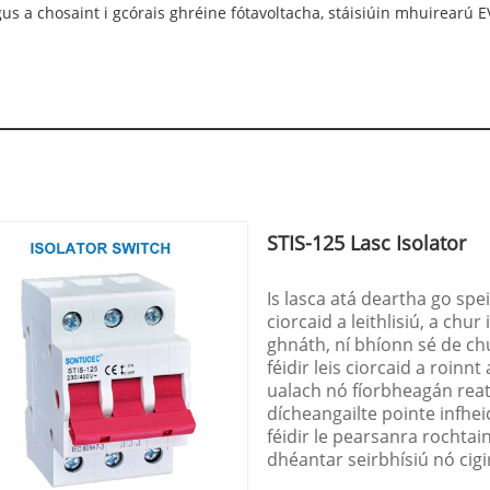
s a chosaint i gcórais ghréine fótavoltacha, stáisiúin mhuirearú EV
STIS-125 Lasc Isolator
Is lasca atá deartha go spe
ciorcaid a leithlisiú, a chu
ghnáth, ní bhíonn sé de ch
féidir leis ciorcaid a roin
ualach nó fíorbheagán reat
dícheangailte pointe infhei
féidir le pearsanra rochtai
dhéantar seirbhísiú nó cigi