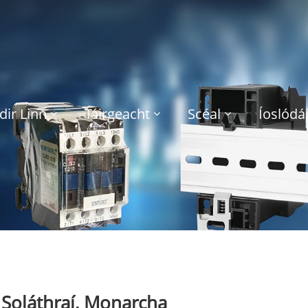
dir Linn
Táirgeacht
Scéal
Íoslódái
 Soláthraí, Monarcha