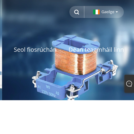
Gaeilge
l
Seol fiosrúchán
Déan teagmháil linn