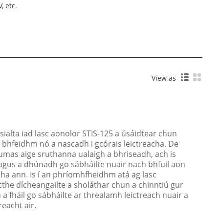
, etc.
View as
isialta iad lasc aonolor STIS-125 a úsáidtear chun
r i bhfeidhm nó a nascadh i gcórais leictreacha. De
umas aige sruthanna ualaigh a bhriseadh, ach is
nt agus a dhúnadh go sábháilte nuair nach bhfuil aon
ha ann. Is í an phríomhfheidhm atá ag lasc
cthe dícheangailte a sholáthar chun a chinntiú gur
n a fháil go sábháilte ar threalamh leictreach nuair a
reacht air.