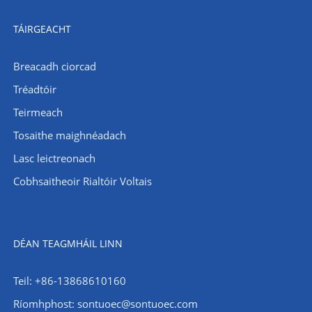
TÁIRGEACHT
Breacadh ciorcad
Tréadtóir
Teirmeach
Tosaithe maighnéadach
Lasc leictreonach
Cobhsaitheoir Rialtóir Voltais
DÉAN TEAGMHÁIL LINN
Teil: +86-13868610160
Ríomhphost:
sontuoec@sontuoec.com