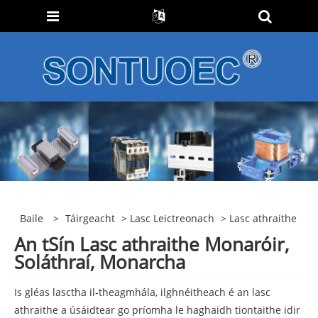
Baile
>
Táirgeacht
>
Lasc Leictreonach
> Lasc athraithe
An tSín Lasc athraithe Monaróir,
Soláthraí, Monarcha
Is gléas lasctha il-theagmhála, ilghnéitheach é an lasc
athraithe a úsáidtear go príomha le haghaidh tiontaithe idir