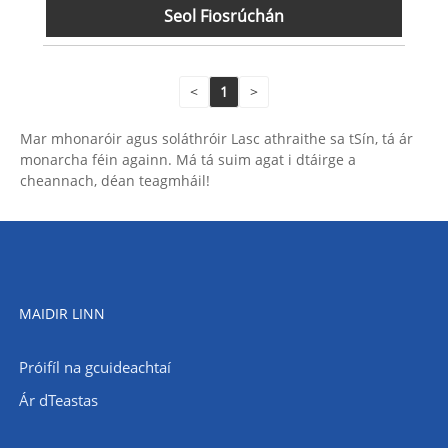
Seol Fiosrúchán
<
1
>
Mar mhonaróir agus soláthróir Lasc athraithe sa tSín, tá ár
monarcha féin againn. Má tá suim agat i dtáirge a
cheannach, déan teagmháil!
MAIDIR LINN
Próifíl na gcuideachtaí
Ár dTeastas