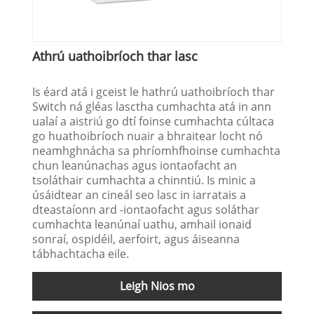
Athrú uathoibríoch thar lasc
Is éard atá i gceist le hathrú uathoibríoch thar
Switch ná gléas lasctha cumhachta atá in ann
ualaí a aistriú go dtí foinse cumhachta cúltaca
go huathoibríoch nuair a bhraitear locht nó
neamhghnácha sa phríomhfhoinse cumhachta
chun leanúnachas agus iontaofacht an
tsoláthair cumhachta a chinntiú. Is minic a
úsáidtear an cineál seo lasc in iarratais a
dteastaíonn ard -iontaofacht agus soláthar
cumhachta leanúnaí uathu, amhail ionaid
sonraí, ospidéil, aerfoirt, agus áiseanna
tábhachtacha eile.
Leigh Nios mo