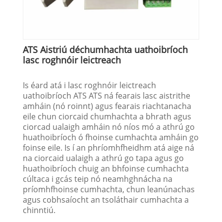
ATS Aistriú déchumhachta uathoibríoch
lasc roghnóir leictreach
Is éard atá i lasc roghnóir leictreach
uathoibríoch ATS ATS ná fearais lasc aistrithe
amháin (nó roinnt) agus fearais riachtanacha
eile chun ciorcaid chumhachta a bhrath agus
ciorcad ualaigh amháin nó níos mó a athrú go
huathoibríoch ó fhoinse cumhachta amháin go
foinse eile. Is í an phríomhfheidhm atá aige ná
na ciorcaid ualaigh a athrú go tapa agus go
huathoibríoch chuig an bhfoinse cumhachta
cúltaca i gcás teip nó neamhghnácha na
príomhfhoinse cumhachta, chun leanúnachas
agus cobhsaíocht an tsoláthair cumhachta a
chinntiú.