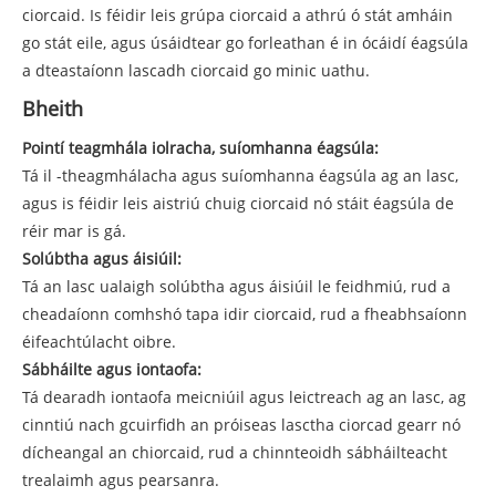
ciorcaid. Is féidir leis grúpa ciorcaid a athrú ó stát amháin
go stát eile, agus úsáidtear go forleathan é in ócáidí éagsúla
a dteastaíonn lascadh ciorcaid go minic uathu.
Bheith
Pointí teagmhála iolracha, suíomhanna éagsúla:
Tá il -theagmhálacha agus suíomhanna éagsúla ag an lasc,
agus is féidir leis aistriú chuig ciorcaid nó stáit éagsúla de
réir mar is gá.
Solúbtha agus áisiúil:
Tá an lasc ualaigh solúbtha agus áisiúil le feidhmiú, rud a
cheadaíonn comhshó tapa idir ciorcaid, rud a fheabhsaíonn
éifeachtúlacht oibre.
Sábháilte agus iontaofa:
Tá dearadh iontaofa meicniúil agus leictreach ag an lasc, ag
cinntiú nach gcuirfidh an próiseas lasctha ciorcad gearr nó
dícheangal an chiorcaid, rud a chinnteoidh sábháilteacht
trealaimh agus pearsanra.