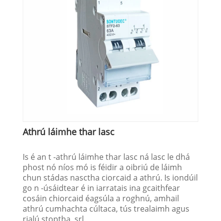
Athrú láimhe thar lasc
Is é an t -athrú láimhe thar lasc ná lasc le dhá
phost nó níos mó is féidir a oibriú de láimh
chun stádas nasctha ciorcaid a athrú. Is iondúil
go n -úsáidtear é in iarratais ina gcaithfear
cosáin chiorcaid éagsúla a roghnú, amhail
athrú cumhachta cúltaca, tús trealaimh agus
rialú stoptha, srl.