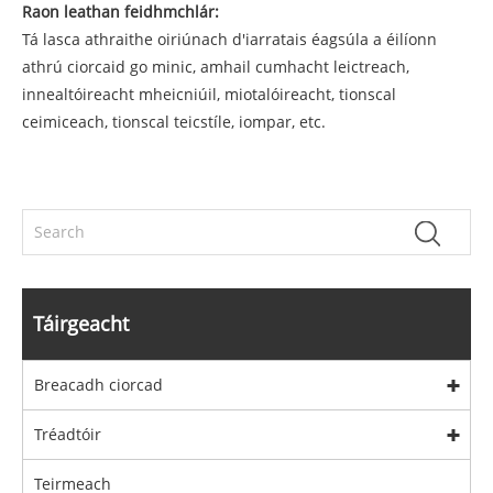
Raon leathan feidhmchlár:
Tá lasca athraithe oiriúnach d'iarratais éagsúla a éilíonn
athrú ciorcaid go minic, amhail cumhacht leictreach,
innealtóireacht mheicniúil, miotalóireacht, tionscal
ceimiceach, tionscal teicstíle, iompar, etc.
Táirgeacht
Breacadh ciorcad
Tréadtóir
Teirmeach