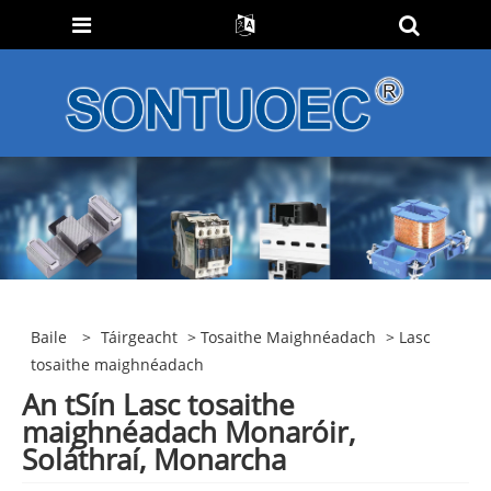
Baile
>
Táirgeacht
>
Tosaithe Maighnéadach
> Lasc
tosaithe maighnéadach
An tSín Lasc tosaithe
maighnéadach Monaróir,
Soláthraí, Monarcha