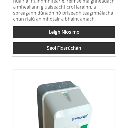
nuair a fhuinnmhítear é, réimse maighnéadach
a mheallann gluaiseacht croí iarainn, a
spreagann dúnadh nó briseadh teagmhálacha
chun rialú an mhótair a bhaint amach.
Leigh Nios mo
Seol Fiosrúchán