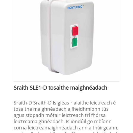
Sraith SLE1-D tosaithe maighnéadach
Sraith-D Sraith-D Is gléas rialaithe leictreach é
tosaithe maighnéadach a fheidhmíonn tús
agus stopadh mótair leictreach trí fhórsa
leictreamaighnéadach. Is iondúil go mbíonn
corna leictreamaighnéadach ann a tháirgeann,