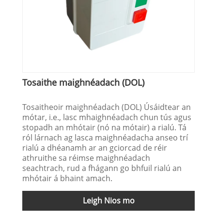
Tosaithe maighnéadach (DOL)
Tosaitheoir maighnéadach (DOL) Úsáidtear an
mótar, i.e., lasc mhaighnéadach chun tús agus
stopadh an mhótair (nó na mótair) a rialú. Tá
ról lárnach ag lasca maighnéadacha anseo trí
rialú a dhéanamh ar an gciorcad de réir
athruithe sa réimse maighnéadach
seachtrach, rud a fhágann go bhfuil rialú an
mhótair á bhaint amach.
Leigh Nios mo