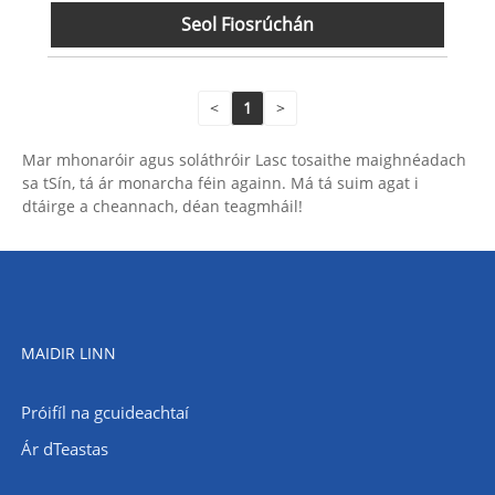
Seol Fiosrúchán
<
1
>
Mar mhonaróir agus soláthróir Lasc tosaithe maighnéadach
sa tSín, tá ár monarcha féin againn. Má tá suim agat i
dtáirge a cheannach, déan teagmháil!
MAIDIR LINN
Próifíl na gcuideachtaí
Ár dTeastas