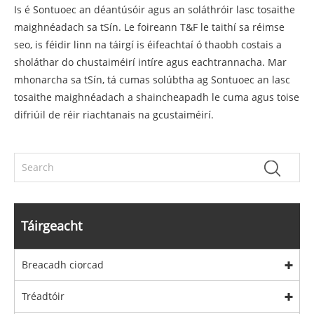
Is é Sontuoec an déantúsóir agus an soláthróir lasc tosaithe
maighnéadach sa tSín. Le foireann T&F le taithí sa réimse
seo, is féidir linn na táirgí is éifeachtaí ó thaobh costais a
sholáthar do chustaiméirí intíre agus eachtrannacha. Mar
mhonarcha sa tSín, tá cumas solúbtha ag Sontuoec an lasc
tosaithe maighnéadach a shaincheapadh le cuma agus toise
difriúil de réir riachtanais na gcustaiméirí.
Táirgeacht
Breacadh ciorcad
Tréadtóir