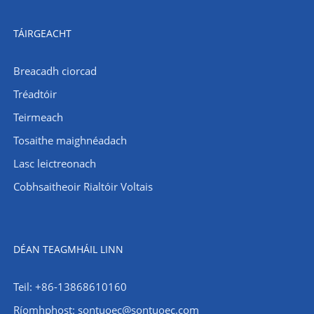
TÁIRGEACHT
Breacadh ciorcad
Tréadtóir
Teirmeach
Tosaithe maighnéadach
Lasc leictreonach
Cobhsaitheoir Rialtóir Voltais
DÉAN TEAGMHÁIL LINN
Teil: +86-13868610160
Ríomhphost:
sontuoec@sontuoec.com