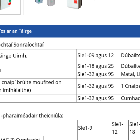
íos ar an Táirge
chtaí Sonraíochtaí
áirge Uimh.
Sle1-09 agus 12
Dúbailte
Sle1-18 agus 25
Dúbailte
ú
Sle1-32 agus 95
Matal, 
2 cnaipí brúite moufited on
Sle1-32 agus 95
1 Cnaipe
 imfhálaithe)
Sle1-32 agus 95
Cumhacht
-pharaiméadair theicniúla:
Sle1-
Sle1
Sle1-9
12
18