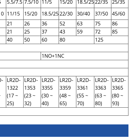
5
5.5/7.5
7.5/10
11/5
15/20
18.5/25
22/35
25/35
10
11/15
15/20
18.5/25
22/30
30/40
37/50
45/60
21
26
36
52
63
75
86
21
25
37
43
59
72
85
40
50
60
80
125
1NO+1NC
D-
LR2D-
LR2D-
LR2D-
LR2D-
LR2D-
LR2D-
LR2D-
1
1322
1353
3355
3359
3361
3363
3365
~
(17 ~
(23 ~
(30 ~
(48 ~
(55 ~
(63 ~
(80 ~
25)
32)
40)
65)
70)
80)
93)