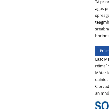
Tá prio
agus pr
spreaga
teagmhá
sreabha
bprions
Prío
Lasc Ma
réimsí 
Mótar l
uainíoc
Ciorcad
an mhót