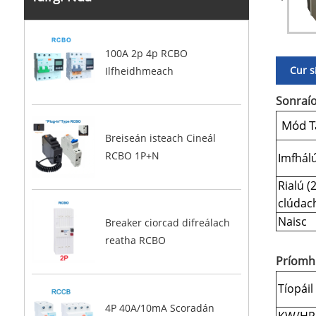
100A 2p 4p RCBO
Cur s
Ilfheidhmeach
Sonraío
Mód T
Breiseán isteach Cineál
RCBO 1P+N
Imfhál
Rialú (
clúdach
Naisc
Breaker ciorcad difreálach
reatha RCBO
Príomh 
Tíopáil
4P 40A/10mA Scoradán