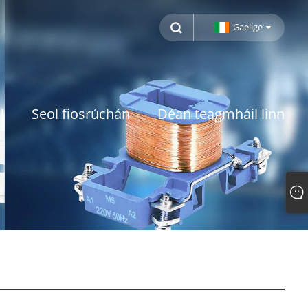
Gaeilge
l
Seol fiosrúchán
Déan teagmháil linn