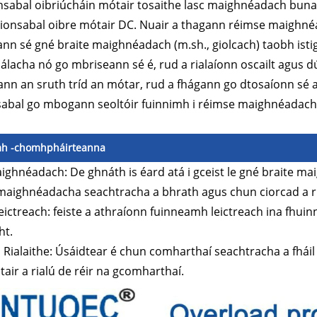
nsabal oibriúcháin mótair tosaithe lasc maighnéadach bun
ionsabal oibre mótair DC. Nuair a thagann réimse maighné
nn sé gné braite maighnéadach (m.sh., giolcach) taobh isti
lacha nó go mbriseann sé é, rud a rialaíonn oscailt agus d
nn an sruth tríd an mótar, rud a fhágann go dtosaíonn sé ag
abal go mbogann seoltóir fuinnimh i réimse maighnéadach 
mh -chomhpháirteanna
ighnéadach: De ghnáth is éard atá i gceist le gné braite m
maighnéadacha seachtracha a bhrath agus chun ciorcad a ri
eictreach: feiste a athraíonn fuinneamh leictreach ina fhuin
ht.
 Rialaithe: Úsáidtear é chun comharthaí seachtracha a fhá
air a rialú de réir na gcomharthaí.