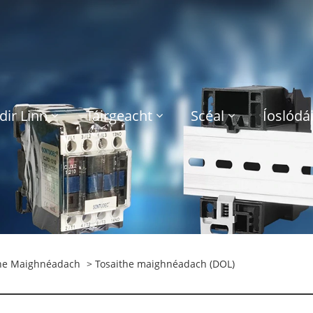
dir Linn
Táirgeacht
Scéal
Íoslódái
the Maighnéadach
> Tosaithe maighnéadach (DOL)