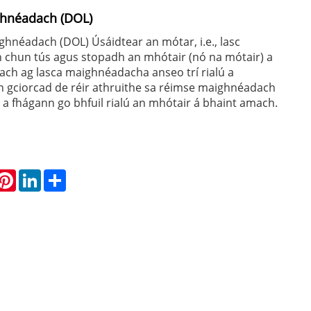
ghnéadach (DOL)
ghnéadach (DOL) Úsáidtear an mótar, i.e., lasc
chun tús agus stopadh an mhótair (nó na mótair) a
rnach ag lasca maighnéadacha anseo trí rialú a
 gciorcad de réir athruithe sa réimse maighnéadach
 a fhágann go bhfuil rialú an mhótair á bhaint amach.
hatsApp
Pinterest
LinkedIn
Share