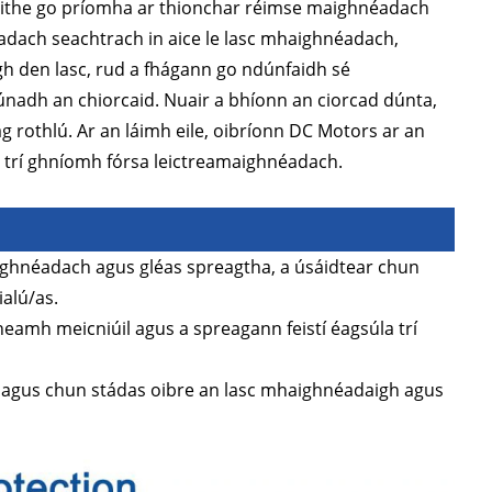
aithe go príomha ar thionchar réimse maighnéadach
adach seachtrach in aice le lasc mhaighnéadach,
gh den lasc, rud a fhágann go ndúnfaidh sé
únadh an chiorcaid. Nuair a bhíonn an ciorcad dúnta,
 rothlú. Ar an láimh eile, oibríonn DC Motors ar an
trí ghníomh fórsa leictreamaighnéadach.
aighnéadach agus gléas spreagtha, a úsáidtear chun
alú/as.
neamh meicniúil agus a spreagann feistí éagsúla trí
il agus chun stádas oibre an lasc mhaighnéadaigh agus