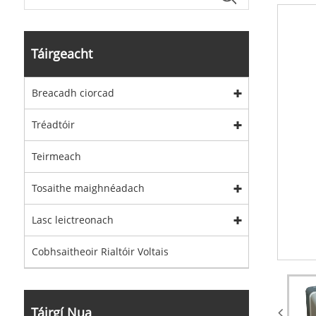
Táirgeacht
Breacadh ciorcad
Tréadtóir
Teirmeach
Tosaithe maighnéadach
Lasc leictreonach
Cobhsaitheoir Rialtóir Voltais
Táirgí Nua