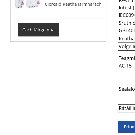
KW/HP 
Ciorcaid Reatha Iarmharach
Intest 
IEC609
Sruth 
Gach táirge nua
GB1404
Reatha 
Volge I
Teagmh
AC-15
Sealaí
Rátáil 
Prion