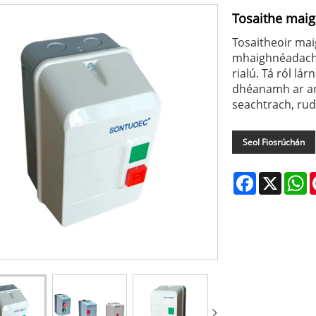
Tosaithe mai
Tosaitheoir mai
mhaighnéadach 
rialú. Tá ról lá
dhéanamh ar an
seachtrach, rud
Seol Fiosrúchán
Facebook
X
W