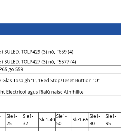
 i SULED, TOLP429 (3) nó, F659 (4)
 i SULED, TOLP427 (3) nó, F5577 (4)
LP65 go 559
 Glas Tosaigh ‘1’, 1Red Stop/Teset Buttion “O”
 Electricol agus Rialú naisc Athfhillte
-
Sle1-
Sle1-
Sle1-
Sle1-
Sle1-
Sle1-40
Sle1-65
25
32
50
80
95