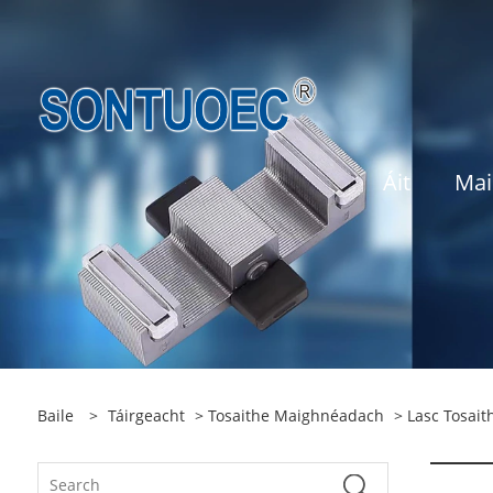
Áit
Mai
Baile
>
Táirgeacht
>
Tosaithe Maighnéadach
>
Lasc Tosai