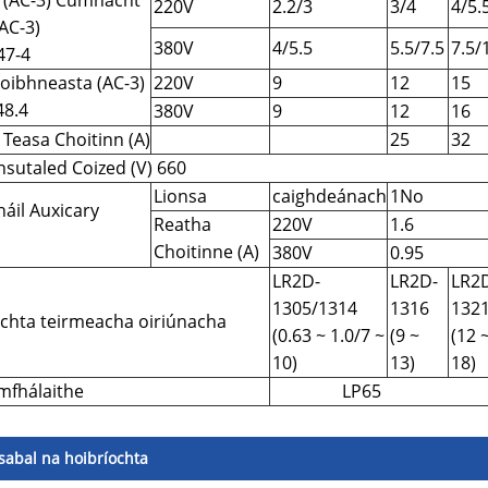
(AC-3) Cumhacht
220V
2.2/3
3/4
4/5.
(AC-3)
380V
4/5.5
5.5/7.5
7.5/
47-4
coibhneasta (AC-3)
220V
9
12
15
8.4
380V
9
12
16
Teasa Choitinn (A)
25
32
nsutaled Coized (V) 660
Lionsa
caighdeánach
1No
áil Auxicary
Reatha
220V
1.6
Choitinne (A)
380V
0.95
LR2D-
LR2D-
LR2
1305/1314
1316
132
ochta teirmeacha oiriúnacha
(0.63 ~ 1.0/7 ~
(9 ~
(12 
10)
13)
18)
imfhálaithe
LP65
sabal na hoibríochta