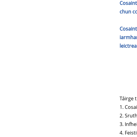
Cosaint
chun co
Cosaint
iarmhar
leictre
Táirge 
1. Cosa
2. Srut
3. Infh
4. Feis