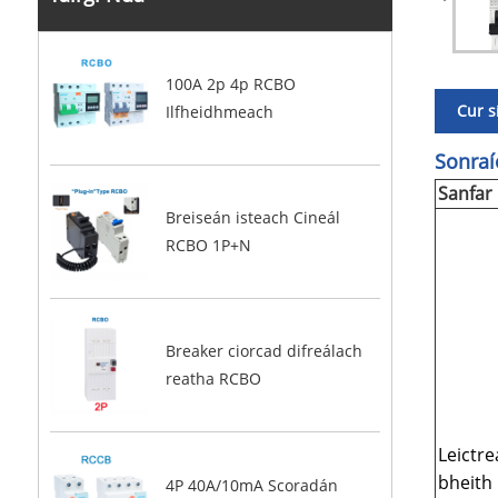
100A 2p 4p RCBO
Cur s
Ilfheidhmeach
Sonraí
Sanfar
Breiseán isteach Cineál
RCBO 1P+N
Breaker ciorcad difreálach
reatha RCBO
Leictr
bheith
4P 40A/10mA Scoradán