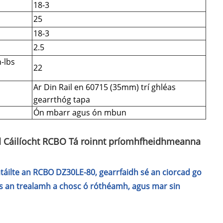
18-3
25
18-3
2.5
n-lbs
22
Ar Din Rail en 60715 (35mm) trí ghléas
gearrthóg tapa
Ón mbarr agus ón mbun
d Cáilíocht RCBO Tá roinnt príomhfheidhmeanna
átáilte an RCBO DZ30LE-80, gearrfaidh sé an ciorcad go
us an trealamh a chosc ó róthéamh, agus mar sin