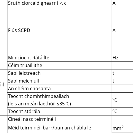
Sruth ciorcaid ghearr i △ c
A
Fiús SCPD
A
Minicíocht Rátáilte
Hz
Céim truaillithe
Saol leictreach
t
Saol meicniúil
t
il
An chéim chosanta
Teocht chomhthimpeallach
ºC
(leis an meán laethúil ≤35ºC)
Teocht stórála
ºC
Cineál nasc teirminéil
2
Méid teirminéil barr/bun an chábla le
mm