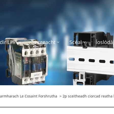
dir Linn
Táirgeacht
Scéal
Íoslódái
Iarmharach Le Cosaint Forshrutha
> 2p sceitheadh ciorcad reat