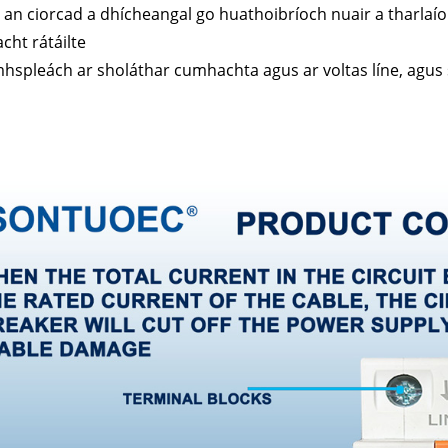
 an ciorcad a dhícheangal go huathoibríoch nuair a tharla
acht rátáilte
hspleách ar sholáthar cumhachta agus ar voltas líne, agus s