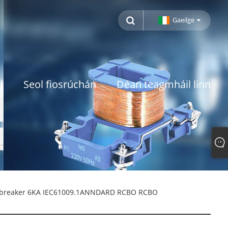
Gaeilge
l
Seol fiosrúchán
Déan teagmháil linn
ha breaker 6KA IEC61009.1ANNDARD RCBO RCBO