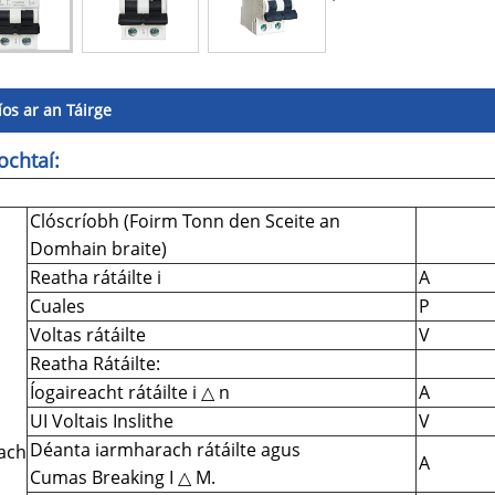
íos ar an Táirge
ochtaí:
Clóscríobh (Foirm Tonn den Sceite an
Domhain braite)
Reatha rátáilte i
A
Cuales
P
Voltas rátáilte
V
Reatha Rátáilte:
Íogaireacht rátáilte i △ n
A
UI Voltais Inslithe
V
Déanta iarmharach rátáilte agus
each
A
Cumas Breaking I △ M.