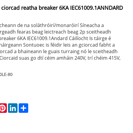
h ciorcad reatha breaker 6KA IEC61009.1ANNDARD
cheann de na soláthróirí/monaróirí Síneacha a
irgeadh fearas beag leictreach beag 2p sceitheadh
breaker 6KA IEC61009.1Andard Cáilíocht Is táirge é
háirgeann Sontuoec is féidir leis an gciorcad fabht a
iorcad a bhaineann le guais turraing nó le sceitheadh
 Ciorcaid suas go dtí céim amháin 240V, trí chéim 415V,
0LE-80
hatsApp
Pinterest
LinkedIn
Share