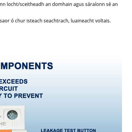
íonn locht/sceitheadh an domhain agus sáraíonn sé an
aor ó chur isteach seachtrach, luaineacht voltais.