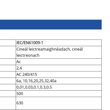
IEC/EN61009-1
Cineál leictreamaighnéadach, cineál
leictreonach
Ac
2,4
AC 240/415
6a, 10,16,20,25,32,40a
0.01,0.03,0.1,0.3,0.5
500
630