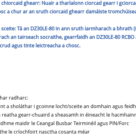
 chiorcaid ghearr: Nuair a tharlaíonn ciorcad gearr i gcior
sc a chur ar an sruth ciorcaid ghearr damáiste tromchúis
 sceite: Tá an DZ30LE-80 in ann sruth iarmharach a bhrath (i.
ach an tairseach socraithe, gearrfaidh an DZ30LE-80 RCBO a
acrud agus tinte leictreacha a chosc.
thar radharc:
int a sholáthar i gcoinne locht/sceite an domhain agus feidh
h reatha gearr-chuaird a sheasamh in éineacht le hacmhain
eidhme maidir le Ceangal Busbar Teirminéil agus PIN/Forc
tithe le críochfoirt nasctha cosanta méar