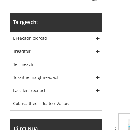
Táirgeacht
Breacadh ciorcad
Tréadtóir
Teirmeach
Tosaithe maighnéadach
Lasc leictreonach
Cobhsaitheoir Rialtóir Voltais
Táirgí Nua