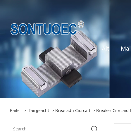
Áit
Mai
Baile
>
Táirgeacht
>
Breacadh Ciorcad
>
Breaker Ciorcaid 