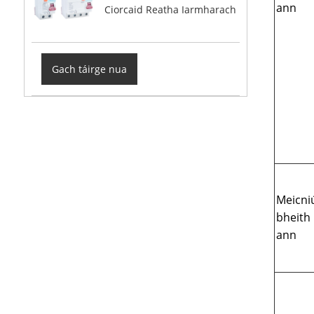
ann
Ciorcaid Reatha Iarmharach
Gach táirge nua
Meicniú
bheith
ann