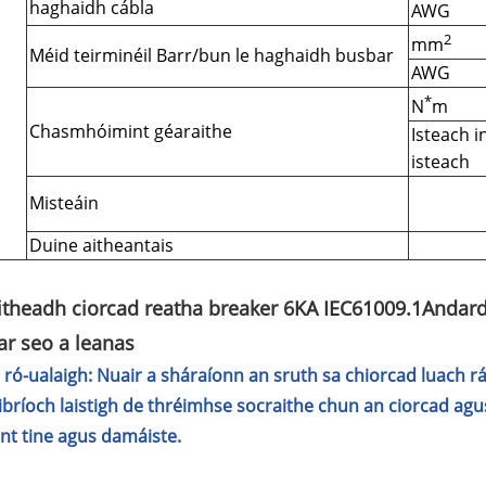
haghaidh cábla
AWG
2
mm
Méid teirminéil Barr/bun le haghaidh busbar
AWG
l
*
N
m
Chasmhóimint géaraithe
Isteach i
isteach
Misteáin
Duine aitheantais
itheadh ciorcad reatha breaker 6KA IEC61009.1Andar
r seo a leanas
 ró-ualaigh: Nuair a sháraíonn an sruth sa chiorcad luach r
bríoch laistigh de thréimhse socraithe chun an ciorcad ag
nt tine agus damáiste.