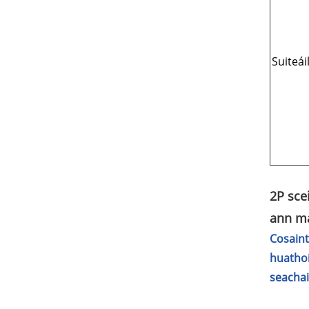
Suiteái
2P sce
ann ma
Cosaint
huathoi
seachai