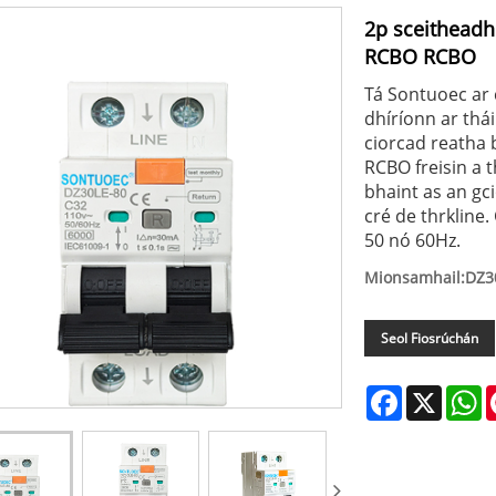
2p sceithead
RCBO RCBO
Tá Sontuoec ar 
dhíríonn ar thá
ciorcad reatha 
RCBO freisin a t
bhaint as an gc
cré de thrkline.
50 nó 60Hz.
Mionsamhail:DZ3
Seol Fiosrúchán
Facebook
X
W