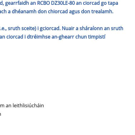
cad, gearrfaidh an RCBO DZ30LE-80 an ciorcad go tapa
each a dhéanamh don chiorcad agus don trealamh.
e., sruth sceite) i gciorcad. Nuair a sháraíonn an sruth
n ciorcad i dtréimhse an-ghearr chun timpistí
m an leithlisiúcháin
n