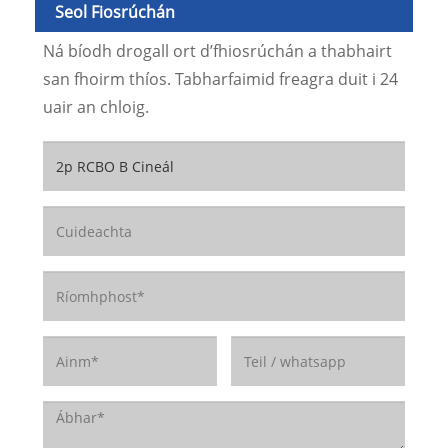
Seol Fiosrúchán
Ná bíodh drogall ort d’fhiosrúchán a thabhairt
san fhoirm thíos. Tabharfaimid freagra duit i 24
uair an chloig.