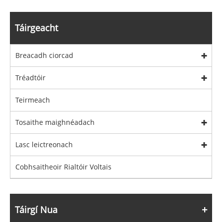
Táirgeacht
Breacadh ciorcad
Tréadtóir
Teirmeach
Tosaithe maighnéadach
Lasc leictreonach
Cobhsaitheoir Rialtóir Voltais
Táirgí Nua