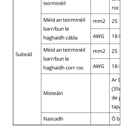
teirminéil
roc
Méid an teirminéil
mm2
25
barr/bun le
AWG
18-5
haghaidh cábla
Méid an teirminéil
mm2
25
Suiteáil
barr/bun le
AWG
18-3
haghaidh corr roc
Ar Din Ra
(35mm) t
Misteáin
de ghléa
tapa
Nascadh
Ó bharr