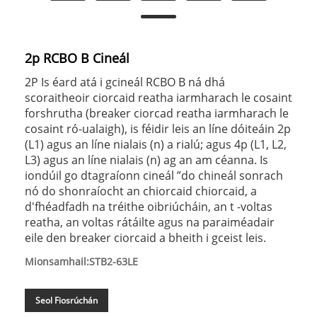
2p RCBO B Cineál
2P Is éard atá i gcineál RCBO B ná dhá
scoraitheoir ciorcaid reatha iarmharach le cosaint
forshrutha (breaker ciorcad reatha iarmharach le
cosaint ró-ualaigh), is féidir leis an líne dóiteáin 2p
(L1) agus an líne nialais (n) a rialú; agus 4p (L1, L2,
L3) agus an líne nialais (n) ag an am céanna. Is
iondúil go dtagraíonn cineál ”do chineál sonrach
nó do shonraíocht an chiorcaid chiorcaid, a
d'fhéadfadh na tréithe oibriúcháin, an t -voltas
reatha, an voltas rátáilte agus na paraiméadair
eile den breaker ciorcaid a bheith i gceist leis.
Mionsamhail:STB2-63LE
Seol Fiosrúchán