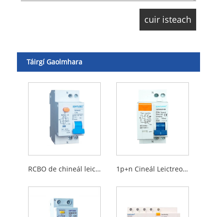
Táirgí Gaolmhara
RCBO de chineál leictreonach
1p+n Cineál Leictreonach RCBO