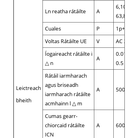
6,10,16,
Ln reatha rátáilte
A
63,80a
Cuales
P
1p+n, 3p
Voltas Rátáilte UE
V
AC 230, 
Íogaireacht rátáilte i
0.01, 0.03
A
△ n
0.5
Rátáil iarmharach
agus briseadh
Leictreach
A
500
iarmharach rátáilte
bheith
acmhainn l △ m
Cumas gearr-
chiorcaid rátáilte
A
6000
ICN