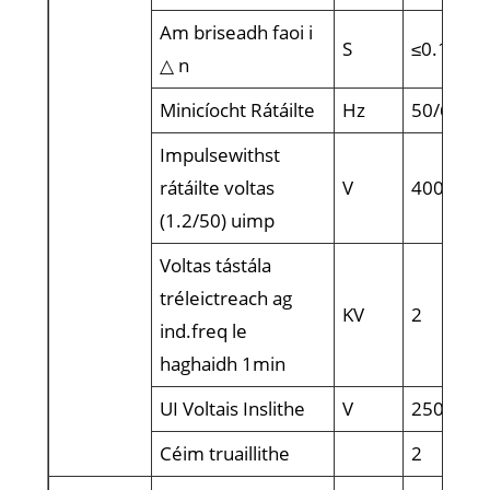
Am briseadh faoi i
S
≤0.1
△ n
Minicíocht Rátáilte
Hz
50/60
Impulsewithst
rátáilte voltas
V
4000
(1.2/50) uimp
Voltas tástála
tréleictreach ag
KV
2
ind.freq le
haghaidh 1min
UI Voltais Inslithe
V
250
Céim truaillithe
2