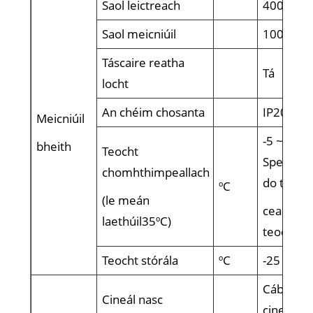
Saol leictreach
4000
Saol meicniúil
10000
Táscaire reatha
Tá
locht
An chéim chosanta
IP20
Meicniúil
-5 ~+40 (
bheith
Teocht
Speisialt
chomhthimpeallach
do thoil
ºC
(le meán
ceartú cú
laethúil35ºC)
teochta)
Teocht stórála
ºC
-25 ~+70
Cábla/bu
Cineál nasc
cineál bi