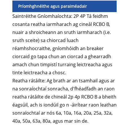
Príomhghnéithe agus paraiméadair
Saintréithe Gníomhaíochta: 2P 4P Tá feidhm
cosanta reatha iarmharach ag cineál RCBO B,
nuair a shroicheann an sruth iarmharach (i.e.
sruth sceite) sa chiorcad luach
réamhshocraithe, gníomhóidh an breaker
ciorcaid go tapa chun an ciorcad a ghearradh
amach chun timpistí turraing leictreacha agus
tinte leictreacha a chosc.
Reatha rátáilte: Ag brath ar an tsamhail agus ar
na sonraíochtaí sonracha, d'fhéadfadh an raon
reatha rátáilte de chineál 2p 4p RCBO B a bheith
éagsúil, ach is iondúil go n -áirítear raon leathan
sonraíochtaí ar nós 6a, 10a, 16a, 20a, 25a, 32a,
40a, 50a, 63a, 80a, agus mar sin de.