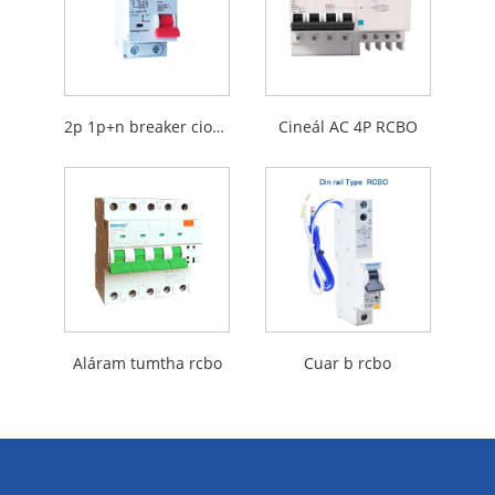
2p 1p+n breaker ciorcaid iarmharach le cosaint forshrutha
Cineál AC 4P RCBO
Aláram tumtha rcbo
Cuar b rcbo