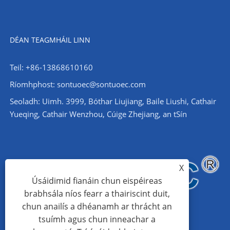
DÉAN TEAGMHÁIL LINN
Teil: +86-13868610160
Ríomhphost:
sontuoec@sontuoec.com
Seoladh: Uimh. 3999, Bóthar Liujiang, Baile Liushi, Cathair
Yueqing, Cathair Wenzhou, Cúige Zhejiang, an tSín
X
Úsáidimid fianáin chun eispéireas
brabhsála níos fearr a thairiscint duit,
chun anailís a dhéanamh ar thrácht an
tsuímh agus chun inneachar a