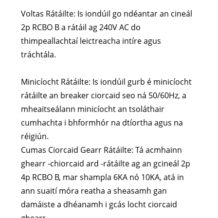
Voltas Rátáilte: Is iondúil go ndéantar an cineál
2p RCBO B a rátáil ag 240V AC do
thimpeallachtaí leictreacha intíre agus
tráchtála.
Minicíocht Rátáilte: Is iondúil gurb é minicíocht
rátáilte an breaker ciorcaid seo ná 50/60Hz, a
mheaitseálann minicíocht an tsoláthair
cumhachta i bhformhór na dtíortha agus na
réigiún.
Cumas Ciorcaid Gearr Rátáilte: Tá acmhainn
ghearr -chiorcaid ard -rátáilte ag an gcineál 2p
4p RCBO B, mar shampla 6KA nó 10KA, atá in
ann suaití móra reatha a sheasamh gan
damáiste a dhéanamh i gcás locht ciorcaid