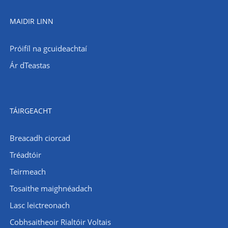
MAIDIR LINN
Próifíl na gcuideachtaí
Ár dTeastas
TÁIRGEACHT
Breacadh ciorcad
Tréadtóir
Teirmeach
Tosaithe maighnéadach
Lasc leictreonach
Cobhsaitheoir Rialtóir Voltais