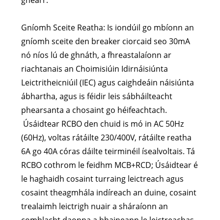
ghearr.
Gníomh Sceite Reatha: Is iondúil go mbíonn an
gníomh sceite den breaker ciorcaid seo 30mA
nó níos lú de ghnáth, a fhreastalaíonn ar
riachtanais an Choimisiúin Idirnáisiúnta
Leictritheicniúil (IEC) agus caighdeáin náisiúnta
ábhartha, agus is féidir leis sábháilteacht
phearsanta a chosaint go héifeachtach.
Úsáidtear RCBO den chuid is mó in AC 50Hz
(60Hz), voltas rátáilte 230/400V, rátáilte reatha
6A go 40A córas dáilte teirminéil ísealvoltais. Tá
RCBO cothrom le feidhm MCB+RCD; Úsáidtear é
le haghaidh cosaint turraing leictreach agus
cosaint theagmhála indíreach an duine, cosaint
trealaimh leictrigh nuair a sháraíonn an