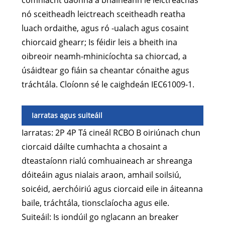
comhlacht daonna a bhaineann le leictreachas
nó sceitheadh ​​leictreach sceitheadh ​​reatha
luach ordaithe, agus ró -ualach agus cosaint
chiorcaid ghearr; Is féidir leis a bheith ina
oibreoir neamh-mhinicíochta sa chiorcad, a
úsáidtear go fiáin sa cheantar cónaithe agus
tráchtála. Cloíonn sé le caighdeán IEC61009-1.
Iarratas agus suiteáil
Iarratas: 2P 4P Tá cineál RCBO B oiriúnach chun
ciorcaid dáilte cumhachta a chosaint a
dteastaíonn rialú comhuaineach ar shreanga
dóiteáin agus nialais araon, amhail soilsiú,
soicéid, aerchóiriú agus ciorcaid eile in áiteanna
baile, tráchtála, tionsclaíocha agus eile.
Suiteáil: Is iondúil go nglacann an breaker