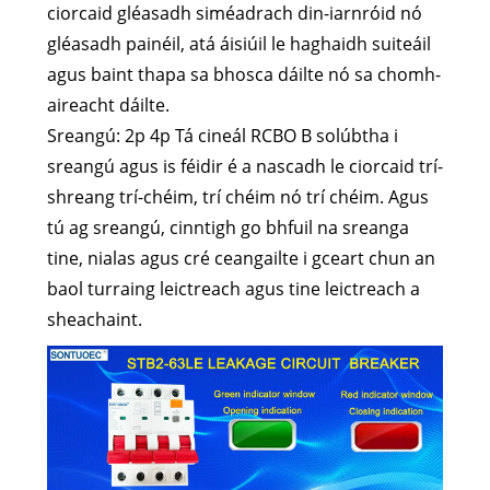
ciorcaid gléasadh siméadrach din-iarnróid nó
gléasadh painéil, atá áisiúil le haghaidh suiteáil
agus baint thapa sa bhosca dáilte nó sa chomh-
aireacht dáilte.
Sreangú: 2p 4p Tá cineál RCBO B solúbtha i
sreangú agus is féidir é a nascadh le ciorcaid trí-
shreang trí-chéim, trí chéim nó trí chéim. Agus
tú ag sreangú, cinntigh go bhfuil na sreanga
tine, nialas agus cré ceangailte i gceart chun an
baol turraing leictreach agus tine leictreach a
sheachaint.