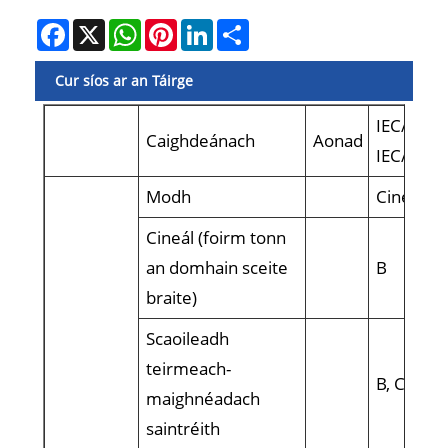
Facebook
X
WhatsApp
Pinterest
LinkedIn
Share
Cur síos ar an Táirge
IEC/EN 6
Caighdeánach
Aonad
IEC/EN6
Modh
Cineál l
Cineál (foirm tonn
an domhain sceite
B
braite)
Scaoileadh
teirmeach-
B, C, D.
maighnéadach
saintréith