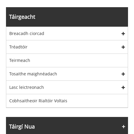
Táirgeacht
Breacadh ciorcad
Tréadtóir
Teirmeach
Tosaithe maighnéadach
Lasc leictreonach
Cobhsaitheoir Rialtóir Voltais
Táirgí Nua