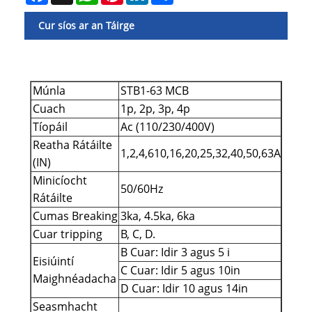
Cur síos ar an Táirge
Múnla
STB1-63 MCB
Cuach
1p, 2p, 3p, 4p
Tíopáil
Ac (110/230/400V)
Reatha Rátáilte
1,2,4,610,16,20,25,32,40,50,63A
(IN)
Minicíocht
50/60Hz
Rátáilte
Cumas Breaking
3ka, 4.5ka, 6ka
Cuar tripping
B, C, D.
B Cuar: Idir 3 agus 5 i
Eisiúintí
C Cuar: Idir 5 agus 10in
Maighnéadacha
D Cuar: Idir 10 agus 14in
Seasmhacht