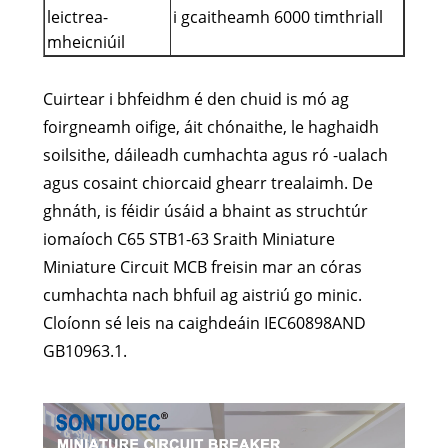
leictrea-
i gcaitheamh 6000 timthriall
mheicniúil
Cuirtear i bhfeidhm é den chuid is mó ag
foirgneamh oifige, áit chónaithe, le haghaidh
soilsithe, dáileadh cumhachta agus ró -ualach
agus cosaint chiorcaid ghearr trealaimh. De
ghnáth, is féidir úsáid a bhaint as struchtúr
iomaíoch C65 STB1-63 Sraith Miniature
Miniature Circuit MCB freisin mar an córas
cumhachta nach bhfuil ag aistriú go minic.
Cloíonn sé leis na caighdeáin IEC60898AND
GB10963.1.