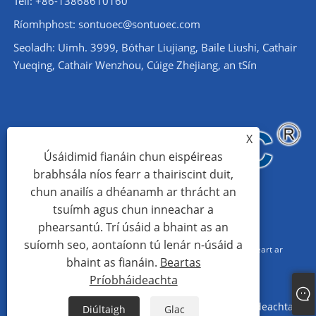
Teil: +86-13868610160
Ríomhphost:
sontuoec@sontuoec.com
Seoladh: Uimh. 3999, Bóthar Liujiang, Baile Liushi, Cathair
Yueqing, Cathair Wenzhou, Cúige Zhejiang, an tSín
X
Úsáidimid fianáin chun eispéireas
brabhsála níos fearr a thairiscint duit,
chun anailís a dhéanamh ar thrácht an
tsuímh agus chun inneachar a
phearsantú. Trí úsáid a bhaint as an
suíomh seo, aontaíonn tú lenár n-úsáid a
Cóipcheart © 2024 Wenzhou Santuo Electrical Co., Ltd. Gach ceart ar
bhaint as fianáin.
Beartas
cosaint
Príobháideachta
Links
Sitemap
RSS
XML
Beartas Príobháideachta
Diúltaigh
Glac