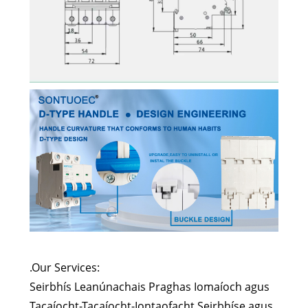
.Our Services:
Seirbhís Leanúnachais Praghas Iomaíoch agus
Tacaíocht-Tacaíocht-Iontaofacht Seirbhíse agus