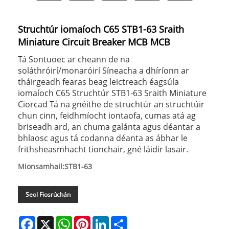
Struchtúr iomaíoch C65 STB1-63 Sraith
Miniature Circuit Breaker MCB MCB
Tá Sontuoec ar cheann de na
soláthróirí/monaróirí Síneacha a dhíríonn ar
tháirgeadh fearas beag leictreach éagsúla
iomaíoch C65 Struchtúr STB1-63 Sraith Miniature
Ciorcad Tá na gnéithe de struchtúr an struchtúir
chun cinn, feidhmíocht iontaofa, cumas atá ag
briseadh ard, an chuma galánta agus déantar a
bhlaosc agus tá codanna déanta as ábhar le
frithsheasmhacht tionchair, gné láidir lasair.
Mionsamhail:STB1-63
Seol Fiosrúchán
Facebook
X
WhatsApp
Pinterest
LinkedIn
Share