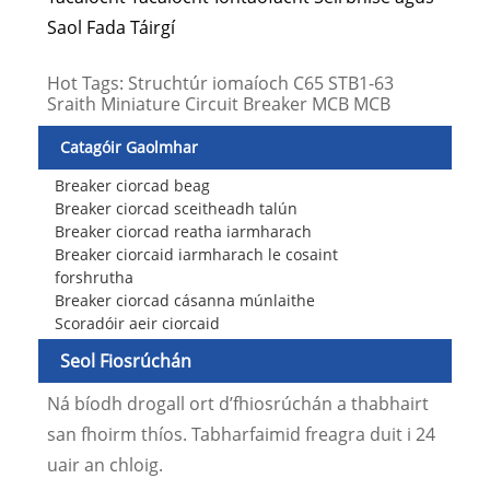
Saol Fada Táirgí
Hot Tags: Struchtúr iomaíoch C65 STB1-63
Sraith Miniature Circuit Breaker MCB MCB
Catagóir Gaolmhar
Breaker ciorcad beag
Breaker ciorcad sceitheadh ​​talún
Breaker ciorcad reatha iarmharach
Breaker ciorcaid iarmharach le cosaint
forshrutha
Breaker ciorcad cásanna múnlaithe
Scoradóir aeir ciorcaid
Seol Fiosrúchán
Ná bíodh drogall ort d’fhiosrúchán a thabhairt
san fhoirm thíos. Tabharfaimid freagra duit i 24
uair an chloig.