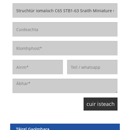
Táirgí Gaolmhara