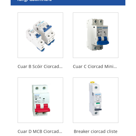
Cuar B Scóir Ciorcad Miniature MCB MCB
Cuar C Ciorcad Miniature Cuar MCB
Cuar D MCB Ciorcad Miniature
Breaker ciorcad cliste