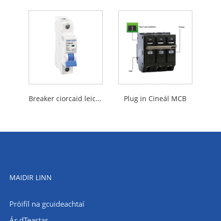
Breaker ciorcaid leictreach
Plug in Cineál MCB
MAIDIR LINN
Próifíl na gcuideachtaí
Ár dTeastas