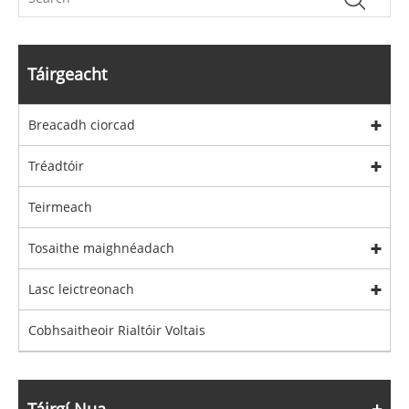
Táirgeacht
Breacadh ciorcad
Tréadtóir
Teirmeach
Tosaithe maighnéadach
Lasc leictreonach
Cobhsaitheoir Rialtóir Voltais
Táirgí Nua