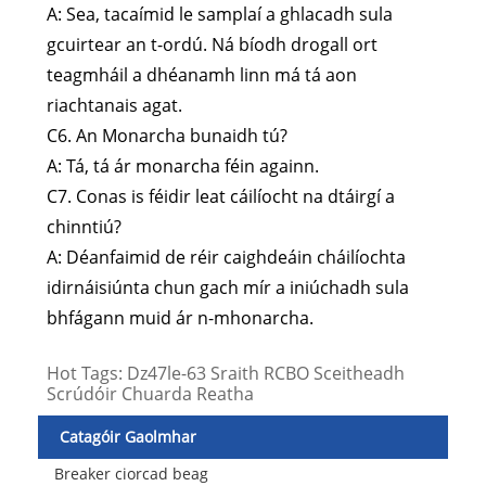
A: Sea, tacaímid le samplaí a ghlacadh sula
gcuirtear an t-ordú. Ná bíodh drogall ort
teagmháil a dhéanamh linn má tá aon
riachtanais agat.
C6. An Monarcha bunaidh tú?
A: Tá, tá ár monarcha féin againn.
C7. Conas is féidir leat cáilíocht na dtáirgí a
chinntiú?
A: Déanfaimid de réir caighdeáin cháilíochta
idirnáisiúnta chun gach mír a iniúchadh sula
bhfágann muid ár n-mhonarcha.
Hot Tags: Dz47le-63 Sraith RCBO Sceitheadh ​​​​
Scrúdóir Chuarda Reatha
Catagóir Gaolmhar
Breaker ciorcad beag