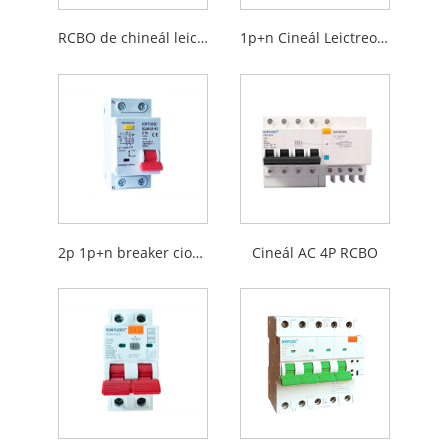
RCBO de chineál leictreonach
1p+n Cineál Leictreonach RCBO
2p 1p+n breaker ciorcaid iarmharach le cosaint forshrutha
Cineál AC 4P RCBO