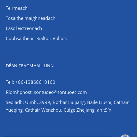
Teirmeach
Tosaithe maighnéadach
Lasc leictreonach
Cobhsaitheoir Rialtóir Voltais
DÉAN TEAGMHÁIL LINN
Teil: +86-13868610160
Ríomhphost:
sontuoec@sontuoec.com
Seoladh: Uimh. 3999, Bóthar Liujiang, Baile Liushi, Cathair
Yueqing, Cathair Wenzhou, Cúige Zhejiang, an tSín