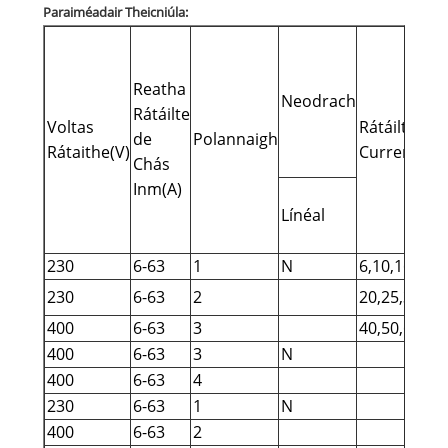
Paraiméadair Theicniúla:
Reatha
Neodrach
Rátáilte
Voltas
Rátáilte
de
Polannaigh
Rátaithe(V)
CurrentIn(A
Chás
Inm(A)
Línéal
230
6-63
1
N
6,10,16,
230
6-63
2
20,25,32,
400
6-63
3
40,50,63
400
6-63
3
N
400
6-63
4
230
6-63
1
N
400
6-63
2