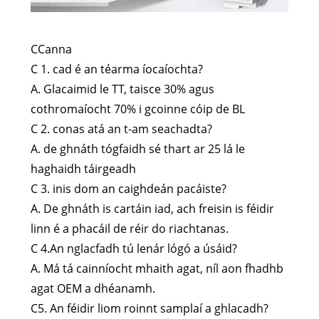
CCanna
C 1. cad é an téarma íocaíochta?
A. Glacaimid le TT, taisce 30% agus
cothromaíocht 70% i gcoinne cóip de BL
C 2. conas atá an t-am seachadta?
A. de ghnáth tógfaidh sé thart ar 25 lá le
haghaidh táirgeadh
C 3. inis dom an caighdeán pacáiste?
A. De ghnáth is cartáin iad, ach freisin is féidir
linn é a phacáil de réir do riachtanas.
C 4.An nglacfadh tú lenár lógó a úsáid?
A. Má tá cainníocht mhaith agat, níl aon fhadhb
agat OEM a dhéanamh.
C5. An féidir liom roinnt samplaí a ghlacadh?