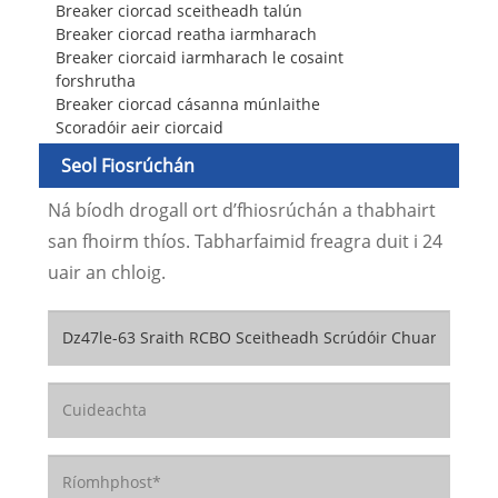
Breaker ciorcad sceitheadh ​​talún
Breaker ciorcad reatha iarmharach
Breaker ciorcaid iarmharach le cosaint
forshrutha
Breaker ciorcad cásanna múnlaithe
Scoradóir aeir ciorcaid
Seol Fiosrúchán
Ná bíodh drogall ort d’fhiosrúchán a thabhairt
san fhoirm thíos. Tabharfaimid freagra duit i 24
uair an chloig.