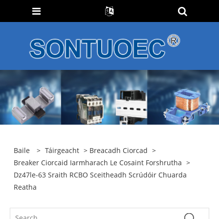
Baile
>
Táirgeacht
>
Breacadh Ciorcad
>
Breaker Ciorcaid Iarmharach Le Cosaint Forshrutha
>
Dz47le-63 Sraith RCBO Sceitheadh ​​​​Scrúdóir Chuarda
Reatha