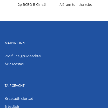
2p RCBO B Cineál
Aláram tumtha rcbo
MAIDIR LINN
Próifíl na gcuideachtaí
Ár dTeastas
TÁIRGEACHT
Breacadh ciorcad
Tréadtóir