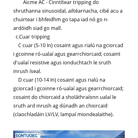
Aicme AC - Cinntítear tripping do
shruthanna sinusoidal, ailtéarnacha, cibé acu a
chuirtear i bhfeidhm go tapa iad nó go n-
ardóidh siad go mall.
c.Cuar tripping
C cuar (5-10 In) cosaint agus rialú na gciorcad
i gcoinne ró-ualaí agus gearrchiorcaid; cosaint
d'ualaí resistive agus ionduchtach le sruth
inrush íseal.
D cuar (10-14 In) cosaint agus rialú na
gciorcad i gcoinne ró-ualaí agus gearrchiorcaid;
cosaint do chiorcaid a sholáthraíonn ualaí le
sruth ard inrush ag dúnadh an chiorcaid
(claochladáin LV/LV, lampaí miondealaithe).