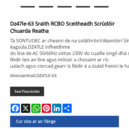
Dz47le-63 Sraith RCBO Sceitheadh ​​​​Scrúdóir
Chuarda Reatha
Tá SONTUOEC ar cheann de na soláthróirí/déantóirí Sí
éagsúla.DZ47LE infheidhme
do líne de AC 50/60Hz voltas 230V do cuaille singil dhá 
féidir leis an líne agus mótair a chosaint ar ró-
ualach agus ciorcad gearr Is féidir é a úsáid freisin l
Mionsamhail:DZ47LE-63
Seol Fiosrúchán
Facebook
X
WhatsApp
Pinterest
LinkedIn
Share
Cur síos ar an Táirge