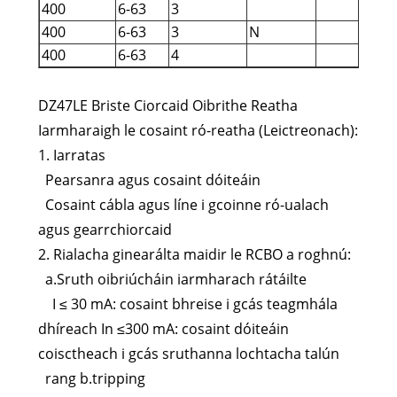
400
6-63
3
400
6-63
3
N
400
6-63
4
DZ47LE Briste Ciorcaid Oibrithe Reatha
Iarmharaigh le cosaint ró-reatha (Leictreonach):
1. Iarratas
Pearsanra agus cosaint dóiteáin
Cosaint cábla agus líne i gcoinne ró-ualach
agus gearrchiorcaid
2. Rialacha ginearálta maidir le RCBO a roghnú:
a.Sruth oibriúcháin iarmharach rátáilte
I ≤ 30 mA: cosaint bhreise i gcás teagmhála
dhíreach In ≤300 mA: cosaint dóiteáin
coisctheach i gcás sruthanna lochtacha talún
rang b.tripping