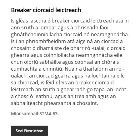
Breaker ciorcaid leictreach
Is gléas lasctha é breaker ciorcaid leictreach atá in
ann sruth a iompar agus a bhriseadh faoi
ghnáthchoinníollacha ciorcaid nó neamhghnácha.
Is í an phríomhfheidhm atá aige ná an ciorcad a
chosaint ó dhamáiste de bharr ró -ualaí, ciorcaid
ghearra agus coinníollacha neamhghnácha eile
chun oibriú sábháilte agus cobhsaí an chórais
cumhachta a chinntiú. Nuair a tharlaíonn an ró -
ualach, an ciorcad gearra agus na lochtanna eile
sa chiorcad, is féidir leis an breaker ciorcaid
leictreach an sruth a ghearradh go tapa, an locht
a chosc ó leathnú, agus an trealamh agus an
sábháilteacht phearsanta a chosaint.
Mionsamhail:STM4-63
Seol Fiosrúchán