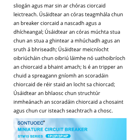
sliogán agus mar sin ar chóras ciorcaid
leictreach. Úsáidtear an córas teagmhála chun
an breaker ciorcaid a nascadh agus a
dhícheangal; Úsáidtear an córas múchta stua
chun an stua a ghintear a mhúchadh agus an
sruth á bhriseadh; Úsáidtear meicníocht
oibriúcháin chun oibriú láimhe nó uathoibríoch
an chiorcaid a bhaint amach; Is é an tripper an
chuid a spreagann gníomh an scoradáin
chiorcaid de réir staid an locht sa chiorcad;
Úsáidtear an bhlaosc chun struchtúr
inmheánach an scoradáin chiorcaid a chosaint
agus chun cur isteach seachtrach a chosc.