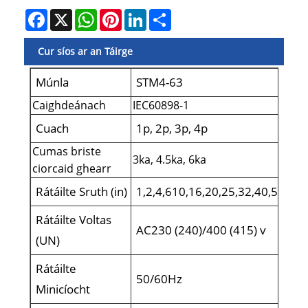
Facebook
X
WhatsApp
Pinterest
LinkedIn
Share
Cur síos ar an Táirge
Múnla
STM4-63
Caighdeánach
IEC60898-1
Cuach
1p, 2p, 3p, 4p
Cumas briste
3ka, 4.5ka, 6ka
ciorcaid ghearr
Rátáilte Sruth (in)
1,2,4,610,16,20,25,32,40,50,63
Rátáilte Voltas
AC230 (240)/400 (415) v
(UN)
Rátáilte
50/60Hz
Minicíocht