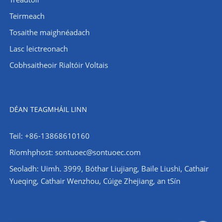
Teirmeach
Tosaithe maighnéadach
Lasc leictreonach
Cobhsaitheoir Rialtóir Voltais
DÉAN TEAGMHÁIL LINN
Teil: +86-13868610160
Ríomhphost:
sontuoec@sontuoec.com
Seoladh: Uimh. 3999, Bóthar Liujiang, Baile Liushi, Cathair
Yueqing, Cathair Wenzhou, Cúige Zhejiang, an tSín