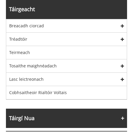
Táirgeacht
Breacadh ciorcad
Tréadtóir
Teirmeach
Tosaithe maighnéadach
Lasc leictreonach
Cobhsaitheoir Rialtóir Voltais
Táirgí Nua