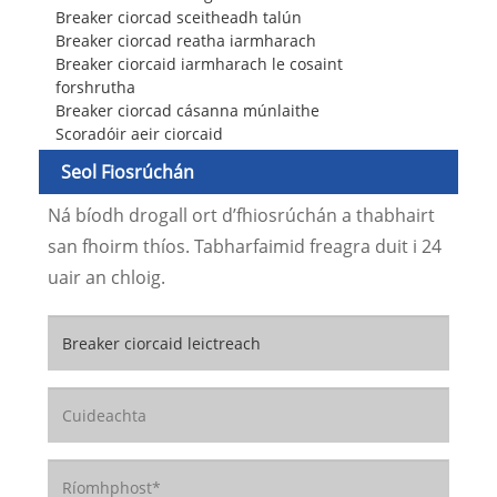
Breaker ciorcad sceitheadh ​​talún
Breaker ciorcad reatha iarmharach
Breaker ciorcaid iarmharach le cosaint
forshrutha
Breaker ciorcad cásanna múnlaithe
Scoradóir aeir ciorcaid
Seol Fiosrúchán
Ná bíodh drogall ort d’fhiosrúchán a thabhairt
san fhoirm thíos. Tabharfaimid freagra duit i 24
uair an chloig.