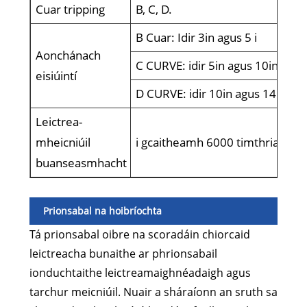
Cuar tripping
B, C, D.
B Cuar: Idir 3in agus 5 i
Aonchánach
C CURVE: idir 5in agus 10in
eisiúintí
D CURVE: idir 10in agus 14in
Leictrea-
mheicniúil
i gcaitheamh 6000 timthriall
buanseasmhacht
Prionsabal na hoibríochta
Tá prionsabal oibre na scoradáin chiorcaid
leictreacha bunaithe ar phrionsabail
ionduchtaithe leictreamaighnéadaigh agus
tarchur meicniúil. Nuair a sháraíonn an sruth sa