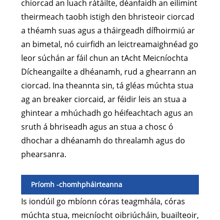
chiorcad an luach rátáilte, déanfaidh an eilimint
theirmeach taobh istigh den bhristeoir ciorcad
a théamh suas agus a tháirgeadh dífhoirmiú ar
an bimetal, nó cuirfidh an leictreamaighnéad go
leor súchán ar fáil chun an tAcht Meicníochta
Dícheangailte a dhéanamh, rud a ghearrann an
ciorcad. Ina theannta sin, tá gléas múchta stua
ag an breaker ciorcaid, ar féidir leis an stua a
ghintear a mhúchadh go héifeachtach agus an
sruth á bhriseadh agus an stua a chosc ó
dhochar a dhéanamh do threalamh agus do
phearsanra.
Príomh -chomhpháirteanna
Is iondúil go mbíonn córas teagmhála, córas
múchta stua, meicníocht oibriúcháin, buailteoir,