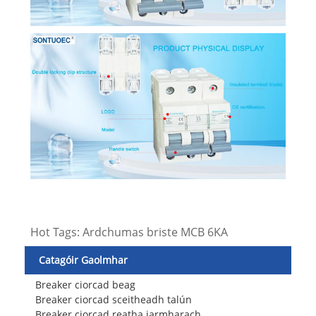
Hot Tags: Ardchumas briste MCB 6KA
Catagóir Gaolmhar
Breaker ciorcad beag
Breaker ciorcad sceitheadh ​​talún
Breaker ciorcad reatha iarmharach