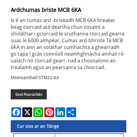
Ardchumas briste MCB 6KA
Is é an cumas ard -briseadh MCB 6KA breaker
beag ciorcaid atá deartha chun cosaint a
sholáthar i gciorcaid le sruthanna ciorcaid gearra
suas le 6000 aimpéar. Cumas ard-bhriste Tá MCB
6KA in ann an soláthar cumhachta a ghearradh
go tapa i gcás coinníoll neamhghnácha amhail ró-
ualach nó ciorcad gearr, rud a chosnaíonn an
trealamh agus an pearsanra sa chiorcad.
Mionsamhail:STM22-63
Seol Fiosrúchán
Facebook
X
WhatsApp
Pinterest
LinkedIn
Share
Cur síos ar an Táirge