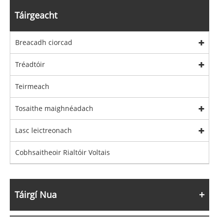
Táirgeacht
Breacadh ciorcad
Tréadtóir
Teirmeach
Tosaithe maighnéadach
Lasc leictreonach
Cobhsaitheoir Rialtóir Voltais
Táirgí Nua