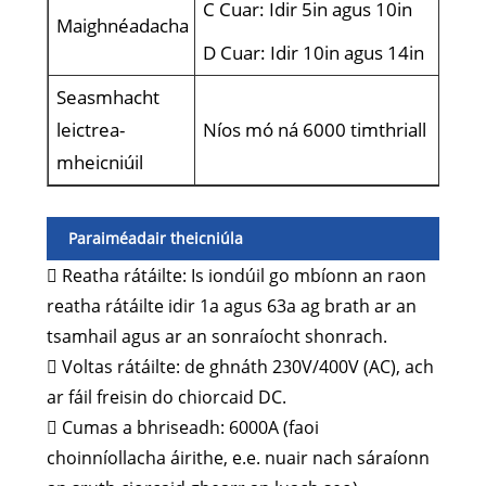
C Cuar: Idir 5in agus 10in
Maighnéadacha
D Cuar: Idir 10in agus 14in
Seasmhacht
leictrea-
Níos mó ná 6000 timthriall
mheicniúil
Paraiméadair theicniúla
 Reatha rátáilte: Is iondúil go mbíonn an raon
reatha rátáilte idir 1a agus 63a ag brath ar an
tsamhail agus ar an sonraíocht shonrach.
 Voltas rátáilte: de ghnáth 230V/400V (AC), ach
ar fáil freisin do chiorcaid DC.
 Cumas a bhriseadh: 6000A (faoi
choinníollacha áirithe, e.e. nuair nach sáraíonn