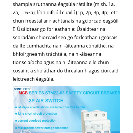
shampla sruthanna éagsúla rátáilte (m.sh. 1a,
2a, ... 63a), líon difriúil cuaillí (1p, 2p, 3p, 4p), etc.
chun freastal ar riachtanais na gciorcad éagsúil.
 Úsáidtear go forleathan é: Úsáidtear na
scoradáin chiorcaid seo go forleathan i gcórais
dáilte cumhachta na n -áiteanna cónaithe, na
bhfoirgneamh tráchtála, na n -áiseanna
tionsclaíocha agus na n -áiteanna eile chun
cosaint a sholáthar do threalamh agus ciorcaid
leictreach éagsúla.