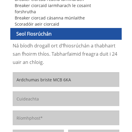
Breaker ciorcaid iarmharach le cosaint
forshrutha
Breaker ciorcad cásanna múnlaithe
Scoradóir aeir ciorcaid
Seol Fiosrúchán
Ná bíodh drogall ort d’fhiosrúchán a thabhairt
san fhoirm thíos. Tabharfaimid freagra duit i 24
uair an chloig.