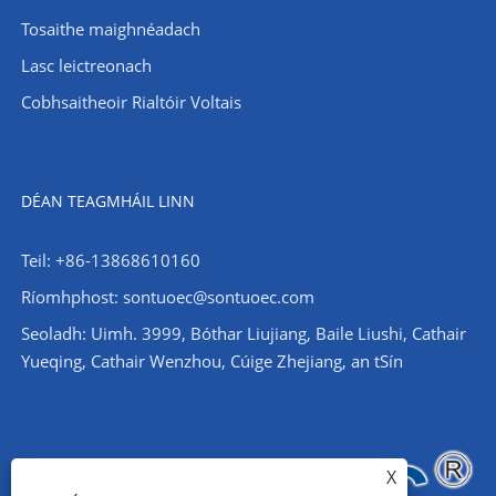
Tosaithe maighnéadach
Lasc leictreonach
Cobhsaitheoir Rialtóir Voltais
DÉAN TEAGMHÁIL LINN
Teil: +86-13868610160
Ríomhphost:
sontuoec@sontuoec.com
Seoladh: Uimh. 3999, Bóthar Liujiang, Baile Liushi, Cathair
Yueqing, Cathair Wenzhou, Cúige Zhejiang, an tSín
X