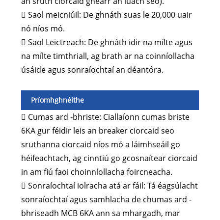
an sruth ciorcaid ghearr an luach seo).
 Saol meicniúil: De ghnáth suas le 20,000 uair
nó níos mó.
 Saol Leictreach: De ghnáth idir na mílte agus
na mílte timthriall, ag brath ar na coinníollacha
úsáide agus sonraíochtaí an déantóra.
Príomhghnéithe
 Cumas ard -bhriste: Ciallaíonn cumas briste
6KA gur féidir leis an breaker ciorcaid seo
sruthanna ciorcaid níos mó a láimhseáil go
héifeachtach, ag cinntiú go gcosnaítear ciorcaid
in am fiú faoi choinníollacha foircneacha.
 Sonraíochtaí iolracha atá ar fáil: Tá éagsúlacht
sonraíochtaí agus samhlacha de chumas ard -
bhriseadh MCB 6KA ann sa mhargadh, mar