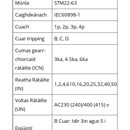
Múnla
STM22-63
Caighdeánach
IEC60898-1
Cuach
1p, 2p, 3p, 4p
Cuar tripping
B, C, D.
Cumas gearr-
chiorcaid
3ka, 4.5ka, 6ka
rátáilte (ICN)
Reatha Rátáilte
1,2,4,610,16,20,25,32,40,50,63A
(IN)
Voltas Rátáilte
AC230 (240)/400 (415) v
(UN)
B Cuar: Idir 3in agus 5 i
Eisiúintí