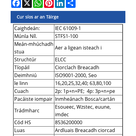
Facebook
X
WhatsApp
Pinterest
LinkedIn
Share
Cur síos ar an Táirge
Caighdeán:
IEC 61009-1
Múnla Níl.
STFS1-100
Meán-mhúchadh
Aer a ligean isteach i
stua
Struchtúr
ELCC
Tíopáil
Ciorclach Breacadh
Deimhniú
ISO9001-2000, Seo
le linn
16,20,25,32,40; 63,80,100
Cuach
2p: 1p+n+PE; 4p: 3p+n+pe
Pacáiste iompair
Inmheánach Bosca/cartán
Esoueec, Wzstec, euune,
Trádmharc
imdec
Cód HS
8536200000
Luas
Ardluais Breacadh ciorcad