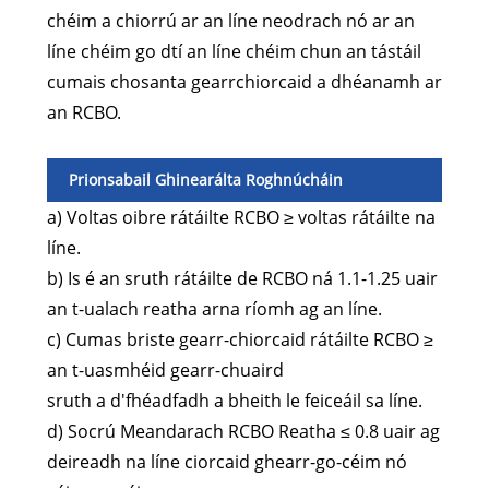
chéim a chiorrú ar an líne neodrach nó ar an
líne chéim go dtí an líne chéim chun an tástáil
cumais chosanta gearrchiorcaid a dhéanamh ar
an RCBO.
Prionsabail Ghinearálta Roghnúcháin
a) Voltas oibre rátáilte RCBO ≥ voltas rátáilte na
líne.
b) Is é an sruth rátáilte de RCBO ná 1.1-1.25 uair
an t-ualach reatha arna ríomh ag an líne.
c) Cumas briste gearr-chiorcaid rátáilte RCBO ≥
an t-uasmhéid gearr-chuaird
sruth a d'fhéadfadh a bheith le feiceáil sa líne.
d) Socrú Meandarach RCBO Reatha ≤ 0.8 uair ag
deireadh na líne ciorcaid ghearr-go-céim nó