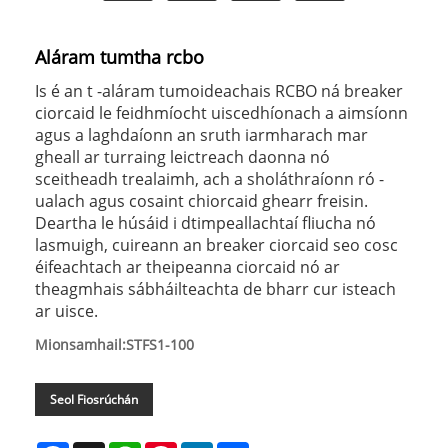
Aláram tumtha rcbo
Is é an t -aláram tumoideachais RCBO ná breaker
ciorcaid le feidhmíocht uiscedhíonach a aimsíonn
agus a laghdaíonn an sruth iarmharach mar
gheall ar turraing leictreach daonna nó
sceitheadh trealaimh, ach a sholáthraíonn ró -
ualach agus cosaint chiorcaid ghearr freisin.
Deartha le húsáid i dtimpeallachtaí fliucha nó
lasmuigh, cuireann an breaker ciorcaid seo cosc
éifeachtach ar theipeanna ciorcaid nó ar
theagmhais sábháilteachta de bharr cur isteach
ar uisce.
Mionsamhail:STFS1-100
Seol Fiosrúchán