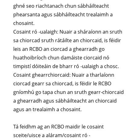
ghné seo riachtanach chun sábháilteacht
phearsanta agus sábháilteacht trealaimh a
chosaint.
Cosaint ró -ualaigh: Nuair a sháraíonn an sruth
sa chiorcad sruth rátáilte an chiorcaid, is féidir
leis an RCBO an ciorcad a ghearradh go
huathoibríoch chun damáiste ciorcaid nó
timpistí dóiteáin de bharr ró -ualaigh a chosc.
Cosaint ghearrchiorcaid: Nuair a tharlaíonn
ciorcad gearr sa chiorcad, is féidir le RCBO
gníomhú go tapa chun an sruth gearr-chiorcaid
a ghearradh agus sábháilteacht an chiorcaid
agus an trealaimh a chosaint.
Tá feidhm ag an RCBO maidir le cosaint
sceite/uisce a aláram/cosaint ró -