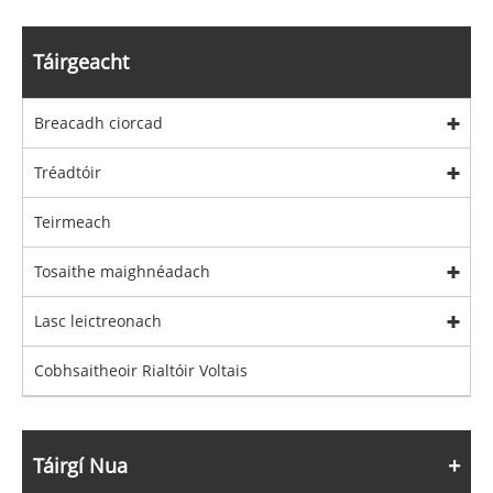
Táirgeacht
Breacadh ciorcad
Tréadtóir
Teirmeach
Tosaithe maighnéadach
Lasc leictreonach
Cobhsaitheoir Rialtóir Voltais
Táirgí Nua