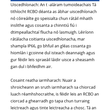
Uiscedhíonach: An t -aláram tumoideachais Tá
tithíocht RCBO déanta as ábhar uiscedhíonach
nó cóireáilte go speisialta chun rátáil mhaith
inslithe agus cosanta a chinntiú fiú i
dtimpeallachtaí fliucha nó lasmuigh. Léiríonn
rátálacha coitianta uiscedhíonacha, mar
shampla IP66, go bhfuil an gléas cosanta go
hiomlán i gcoinne dul isteach deannaigh agus
gur féidir leis spraeáil láidir uisce a sheasamh
gan dul i bhfeidhm air.
Cosaint reatha iarmharach: Nuair a
shroicheann an sruth iarmharach sa chiorcad
luach réamhshocraithe, is féidir leis an RCBO an
ciorcad a ghearradh go tapa chun turraing
leictreach agus tinte leictreacha a chosc. Tá an