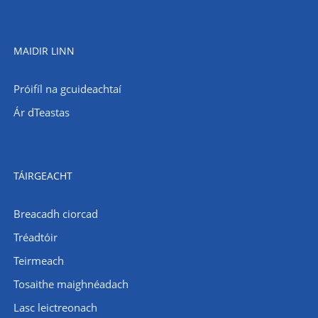
MAIDIR LINN
Próifíl na gcuideachtaí
Ár dTeastas
TÁIRGEACHT
Breacadh ciorcad
Tréadtóir
Teirmeach
Tosaithe maighnéadach
Lasc leictreonach