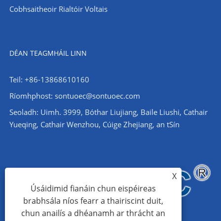
Cobhsaitheoir Rialtóir Voltais
DÉAN TEAGMHÁIL LINN
Teil: +86-13868610160
Ríomhphost:
sontuoec@sontuoec.com
Seoladh: Uimh. 3999, Bóthar Liujiang, Baile Liushi, Cathair
Yueqing, Cathair Wenzhou, Cúige Zhejiang, an tSín
X
Úsáidimid fianáin chun eispéireas
brabhsála níos fearr a thairiscint duit,
chun anailís a dhéanamh ar thrácht an