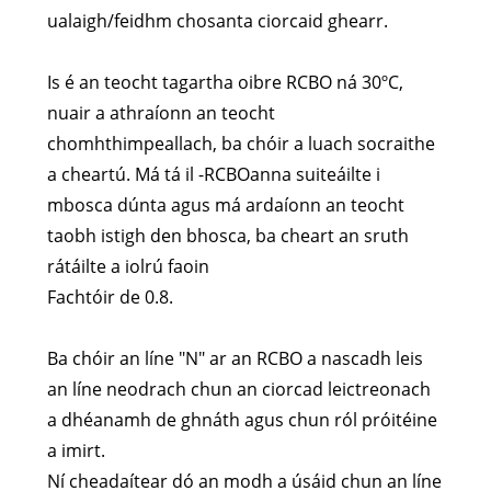
ualaigh/feidhm chosanta ciorcaid ghearr.
Is é an teocht tagartha oibre RCBO ná 30ºC,
nuair a athraíonn an teocht
chomhthimpeallach, ba chóir a luach socraithe
a cheartú. Má tá il -RCBOanna suiteáilte i
mbosca dúnta agus má ardaíonn an teocht
taobh istigh den bhosca, ba cheart an sruth
rátáilte a iolrú faoin
Fachtóir de 0.8.
Ba chóir an líne "N" ar an RCBO a nascadh leis
an líne neodrach chun an ciorcad leictreonach
a dhéanamh de ghnáth agus chun ról próitéine
a imirt.
Ní cheadaítear dó an modh a úsáid chun an líne