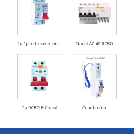
2p 1p+n breaker ciorcaid iarmharach le cosaint forshrutha
Cineál AC 4P RCBO
2p RCBO B Cineál
Cuar b rcbo