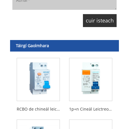
Táirgí Gaolmhara
RCBO de chineál leictreonach
1p+n Cineál Leictreonach RCBO