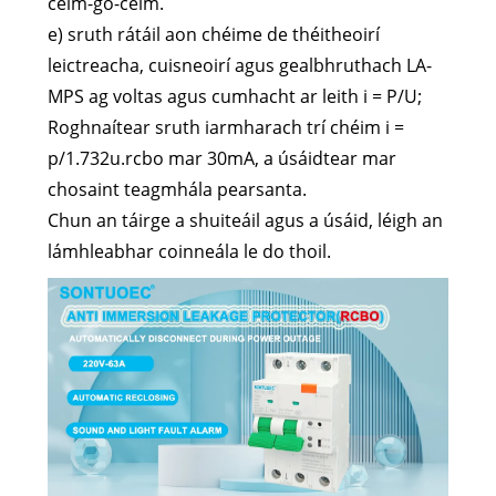
céim-go-céim.
e) sruth rátáil aon chéime de théitheoirí
leictreacha, cuisneoirí agus gealbhruthach LA-
MPS ag voltas agus cumhacht ar leith i = P/U;
Roghnaítear sruth iarmharach trí chéim i =
p/1.732u.rcbo mar 30mA, a úsáidtear mar
chosaint teagmhála pearsanta.
Chun an táirge a shuiteáil agus a úsáid, léigh an
lámhleabhar coinneála le do thoil.