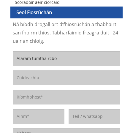
Scoradóir aeir ciorcaid
Seol Fiosrúchán
Ná bíodh drogall ort d’fhiosrúchán a thabhairt
san fhoirm thíos. Tabharfaimid freagra duit i 24
uair an chloig.