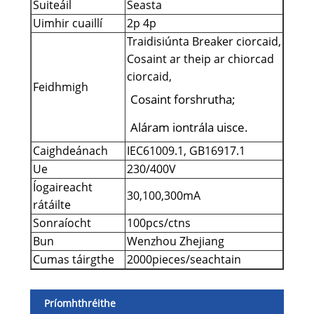
Suiteáil
Seasta
Uimhir cuaillí
2p 4p
Traidisiúnta Breaker ciorcaid,
Cosaint ar theip ar chiorcad
ciorcaid,
Feidhmigh
Cosaint forshrutha;
Aláram iontrála uisce.
Caighdeánach
IEC61009.1, GB16917.1
Ue
230/400V
Íogaireacht
30,100,300mA
rátáilte
Sonraíocht
100pcs/ctns
Bun
Wenzhou Zhejiang
Cumas táirgthe
2000pieces/seachtain
Príomhthréithe