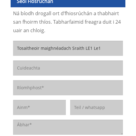
Seol Fiosrúchán
Ná bíodh drogall ort d’fhiosrúchán a thabhairt
san fhoirm thíos. Tabharfaimid freagra duit i 24
uair an chloig.