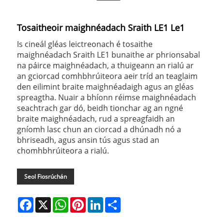
Tosaitheoir maighnéadach Sraith LE1 Le1
Is cineál gléas leictreonach é tosaithe
maighnéadach Sraith LE1 bunaithe ar phrionsabal
na páirce maighnéadach, a thuigeann an rialú ar
an gciorcad comhbhrúiteora aeir tríd an teaglaim
den eilimint braite maighnéadaigh agus an gléas
spreagtha. Nuair a bhíonn réimse maighnéadach
seachtrach gar dó, beidh tionchar ag an ngné
braite maighnéadach, rud a spreagfaidh an
gníomh lasc chun an ciorcad a dhúnadh nó a
bhriseadh, agus ansin tús agus stad an
chomhbhrúiteora a rialú.
Seol Fiosrúchán
Facebook
X
WhatsApp
Pinterest
LinkedIn
Share