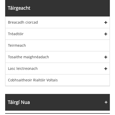
Táirgeacht
Breacadh ciorcad
Tréadtóir
Teirmeach
Tosaithe maighnéadach
Lasc leictreonach
Cobhsaitheoir Rialtóir Voltais
Táirgí Nua