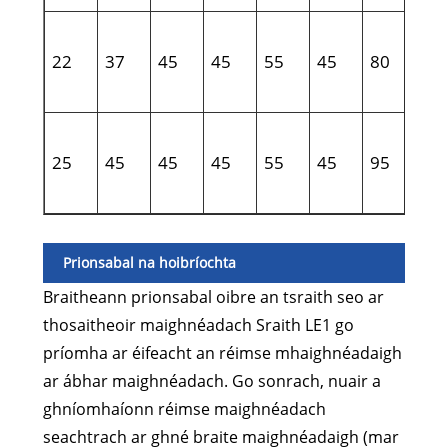
22
37
45
45
55
45
80
.
25
45
45
45
55
45
95
.
Prionsabal na hoibríochta
Braitheann prionsabal oibre an tsraith seo ar
thosaitheoir maighnéadach Sraith LE1 go
príomha ar éifeacht an réimse mhaighnéadaigh
ar ábhar maighnéadach. Go sonrach, nuair a
ghníomhaíonn réimse maighnéadach
seachtrach ar ghné braite maighnéadaigh (mar