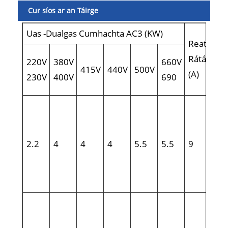
Cur síos ar an Táirge
Uas -Dualgas Cumhachta AC3 (KW)
Reatha
Rátáilte
220V
380V
660V
415V
440V
500V
(A)
230V
400V
690
.
2.2
4
4
4
5.5
5.5
9
.