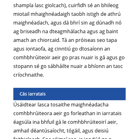
shampla lasc giolcach), cuirfidh sé an bhileog
miotail mhaighnéadaigh taobh istigh de athrú
maighnéadach, agus dá bhrí sin ag dúnadh nó
ag briseadh na dteagmhálacha agus ag baint
amach an chiorcaid. Tá an próiseas seo tapa
agus iontaofa, ag cinntiú go dtosaíonn an
comhbhrúiteoir aeir go pras nuair is gá agus go
stopann sé go sábháilte nuair a bhíonn an tasc
críochnaithe.
Cás iarratais
Úsáidtear lasca tosaithe maighnéadacha
comhbhrúiteora aeir go forleathan in iarratais
éagsúla ina bhfuil gá le comhbhrúiteoirí aeir,
amhail déantúsaíocht, tógáil, agus deisiú