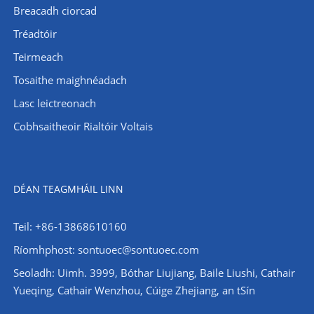
Breacadh ciorcad
Tréadtóir
Teirmeach
Tosaithe maighnéadach
Lasc leictreonach
Cobhsaitheoir Rialtóir Voltais
DÉAN TEAGMHÁIL LINN
Teil: +86-13868610160
Ríomhphost:
sontuoec@sontuoec.com
Seoladh: Uimh. 3999, Bóthar Liujiang, Baile Liushi, Cathair
Yueqing, Cathair Wenzhou, Cúige Zhejiang, an tSín