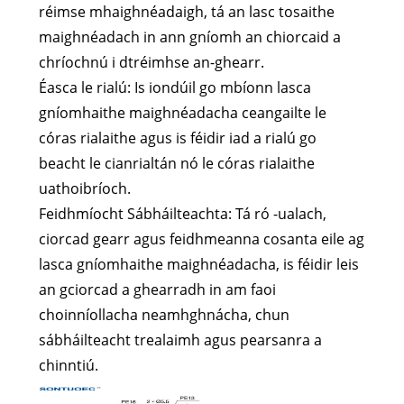
réimse mhaighnéadaigh, tá an lasc tosaithe
maighnéadach in ann gníomh an chiorcaid a
chríochnú i dtréimhse an-ghearr.
Éasca le rialú: Is iondúil go mbíonn lasca
gníomhaithe maighnéadacha ceangailte le
córas rialaithe agus is féidir iad a rialú go
beacht le cianrialtán nó le córas rialaithe
uathoibríoch.
Feidhmíocht Sábháilteachta: Tá ró -ualach,
ciorcad gearr agus feidhmeanna cosanta eile ag
lasca gníomhaithe maighnéadacha, is féidir leis
an gciorcad a ghearradh in am faoi
choinníollacha neamhghnácha, chun
sábháilteacht trealaimh agus pearsanra a
chinntiú.