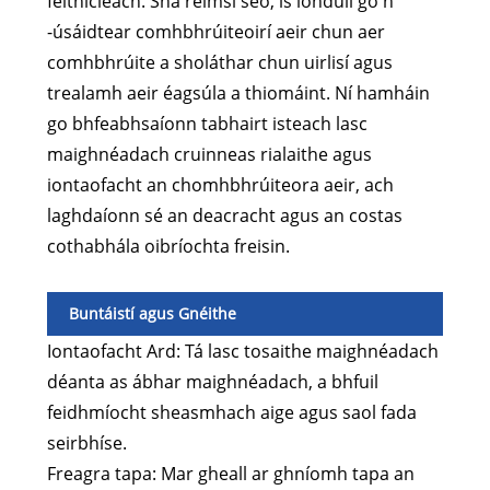
feithicleach. Sna réimsí seo, is iondúil go n
-úsáidtear comhbhrúiteoirí aeir chun aer
comhbhrúite a sholáthar chun uirlisí agus
trealamh aeir éagsúla a thiomáint. Ní hamháin
go bhfeabhsaíonn tabhairt isteach lasc
maighnéadach cruinneas rialaithe agus
iontaofacht an chomhbhrúiteora aeir, ach
laghdaíonn sé an deacracht agus an costas
cothabhála oibríochta freisin.
Buntáistí agus Gnéithe
Iontaofacht Ard: Tá lasc tosaithe maighnéadach
déanta as ábhar maighnéadach, a bhfuil
feidhmíocht sheasmhach aige agus saol fada
seirbhíse.
Freagra tapa: Mar gheall ar ghníomh tapa an