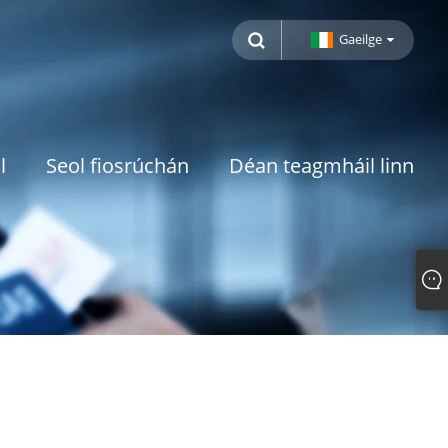
Gaeilge
l
Seol fiosrúchán
Déan teagmháil linn