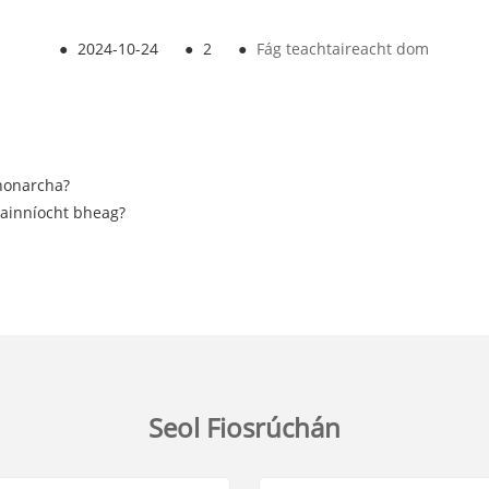
●
2024-10-24
●
2
●
Fág teachtaireacht dom
honarcha?
 cainníocht bheag?
Seol Fiosrúchán