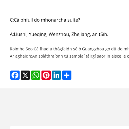
C:
Cá bhfuil do mhonarcha suite?
A:
Liushi, Yueqing, Wenzhou, Zhejiang, an tSín.
Roimhe Seo:
Cá fhad a thógfaidh sé ó Guangzhou go dtí do m
Ar aghaidh:
An soláthraíonn tú samplaí táirgí saor in aisce le
Facebook
X
WhatsApp
Pinterest
LinkedIn
Share