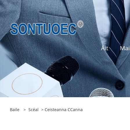
Áit
Mai
Baile
>
Scéal
>
Ceisteanna CCanna