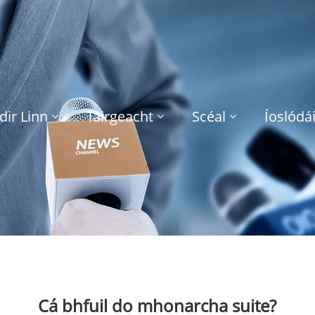
dir Linn
Táirgeacht
Scéal
Íoslódái
Cá bhfuil do mhonarcha suite?