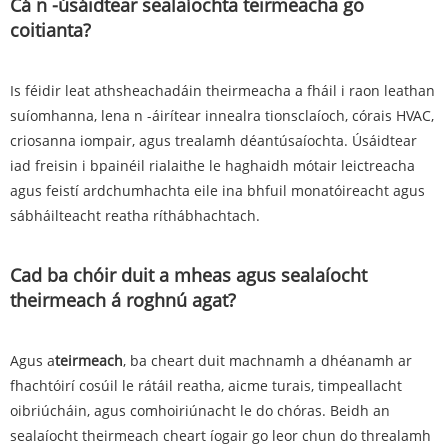
Cá n -úsáidtear sealaíochta teirmeacha go
coitianta?
Is féidir leat athsheachadáin theirmeacha a fháil i raon leathan
suíomhanna, lena n -áirítear innealra tionsclaíoch, córais HVAC,
criosanna iompair, agus trealamh déantúsaíochta. Úsáidtear
iad freisin i bpainéil rialaithe le haghaidh mótair leictreacha
agus feistí ardchumhachta eile ina bhfuil monatóireacht agus
sábháilteacht reatha ríthábhachtach.
Cad ba chóir duit a mheas agus sealaíocht
theirmeach á roghnú agat?
Agus a
teirmeach
, ba cheart duit machnamh a dhéanamh ar
fhachtóirí cosúil le rátáil reatha, aicme turais, timpeallacht
oibriúcháin, agus comhoiriúnacht le do chóras. Beidh an
sealaíocht theirmeach cheart íogair go leor chun do threalamh