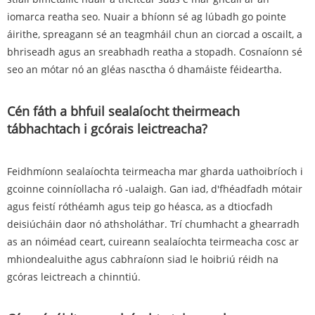
iomarca reatha seo. Nuair a bhíonn sé ag lúbadh go pointe
áirithe, spreagann sé an teagmháil chun an ciorcad a oscailt, a
bhriseadh agus an sreabhadh reatha a stopadh. Cosnaíonn sé
seo an mótar nó an gléas nasctha ó dhamáiste féideartha.
Cén fáth a bhfuil sealaíocht theirmeach
tábhachtach i gcórais leictreacha?
Feidhmíonn sealaíochta teirmeacha mar gharda uathoibríoch i
gcoinne coinníollacha ró -ualaigh. Gan iad, d'fhéadfadh mótair
agus feistí róthéamh agus teip go héasca, as a dtiocfadh
deisiúcháin daor nó athsholáthar. Trí chumhacht a ghearradh
as an nóiméad ceart, cuireann sealaíochta teirmeacha cosc ​​ar
mhiondealuithe agus cabhraíonn siad le hoibriú réidh na
gcóras leictreach a chinntiú.