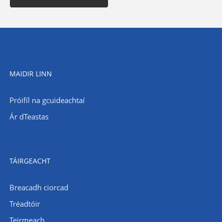
MAIDIR LINN
Próifíl na gcuideachtaí
Ár dTeastas
TÁIRGEACHT
Breacadh ciorcad
Tréadtóir
Teirmeach