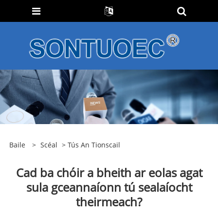
Baile
>
Scéal
>
Tús An Tionscail
Cad ba chóir a bheith ar eolas agat
sula gceannaíonn tú sealaíocht
theirmeach?