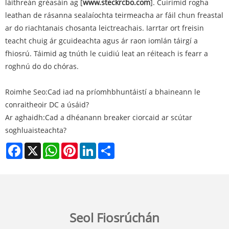
láithreán gréasáin ag [
www.steckrcbo.com
]. Cuirimid rogha
leathan de rásanna sealaíochta teirmeacha ar fáil chun freastal
ar do riachtanais chosanta leictreachais. Iarrtar ort freisin
teacht chuig ár gcuideachta agus ár raon iomlán táirgí a
fhiosrú. Táimid ag tnúth le cuidiú leat an réiteach is fearr a
roghnú do do chóras.
Roimhe Seo:
Cad iad na príomhbhuntáistí a bhaineann le
conraitheoir DC a úsáid?
Ar aghaidh:
Cad a dhéanann breaker ciorcaid ar scútar
soghluaisteachta?
Facebook
X
WhatsApp
Pinterest
LinkedIn
Share
Seol Fiosrúchán