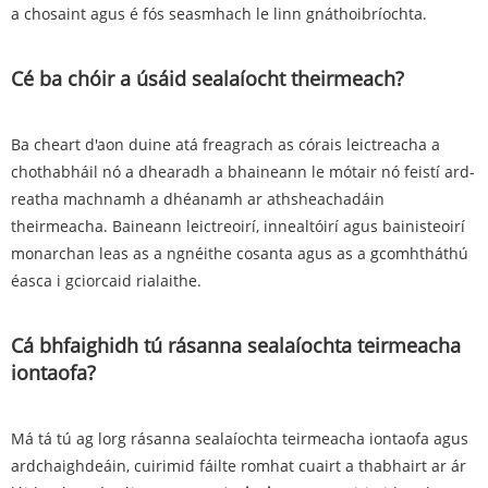
a chosaint agus é fós seasmhach le linn gnáthoibríochta.
Cé ba chóir a úsáid sealaíocht theirmeach?
Ba cheart d'aon duine atá freagrach as córais leictreacha a
chothabháil nó a dhearadh a bhaineann le mótair nó feistí ard-
reatha machnamh a dhéanamh ar athsheachadáin
theirmeacha. Baineann leictreoirí, innealtóirí agus bainisteoirí
monarchan leas as a ngnéithe cosanta agus as a gcomhtháthú
éasca i gciorcaid rialaithe.
Cá bhfaighidh tú rásanna sealaíochta teirmeacha
iontaofa?
Má tá tú ag lorg rásanna sealaíochta teirmeacha iontaofa agus
ardchaighdeáin, cuirimid fáilte romhat cuairt a thabhairt ar ár