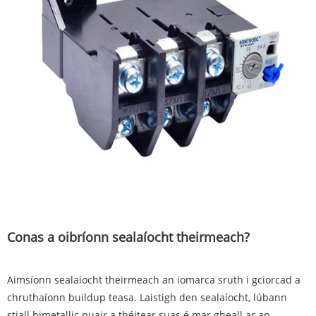
Conas a oibríonn sealaíocht theirmeach?
Aimsíonn sealaíocht theirmeach an iomarca sruth i gciorcad a
chruthaíonn buildup teasa. Laistigh den sealaíocht, lúbann
stiall bimetallic nuair a théitear suas é mar gheall ar an