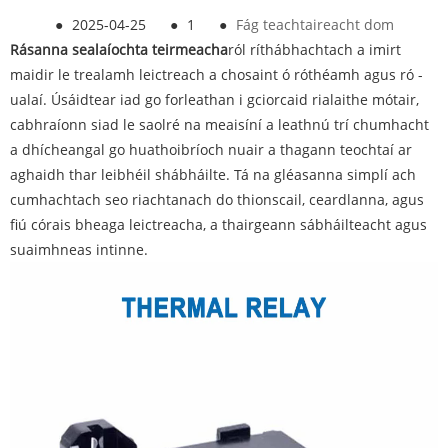
●
2025-04-25
●
1
●
Fág teachtaireacht dom
Rásanna sealaíochta teirmeacha
ról ríthábhachtach a imirt
maidir le trealamh leictreach a chosaint ó róthéamh agus ró -
ualaí. Úsáidtear iad go forleathan i gciorcaid rialaithe mótair,
cabhraíonn siad le saolré na meaisíní a leathnú trí chumhacht
a dhícheangal go huathoibríoch nuair a thagann teochtaí ar
aghaidh thar leibhéil shábháilte. Tá na gléasanna simplí ach
cumhachtach seo riachtanach do thionscail, ceardlanna, agus
fiú córais bheaga leictreacha, a thairgeann sábháilteacht agus
suaimhneas intinne.