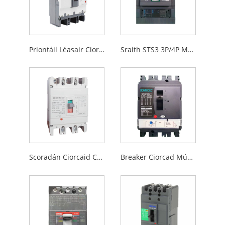
Priontáil Léasair Ciorcad Múnlaithe Ciorcad MCCB MCCB
Sraith STS3 3P/4P MCCB
Scoradán Ciorcaid Cás Múnlaithe Leictreach
Breaker Ciorcad Múnlaithe Cineál STN3