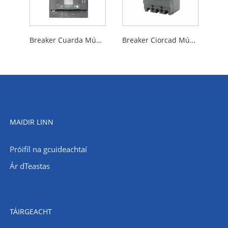
Breaker Cuarda Múnlaithe Sraith STX
Breaker Ciorcad Múnlaithe Córas na Gréine
MAIDIR LINN
Próifíl na gcuideachtaí
Ár dTeastas
TÁIRGEACHT