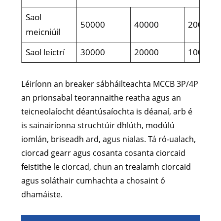
Saol
50000
40000
20000
meicniúil
Saol leictrí
30000
20000
10000
Léiríonn an breaker sábháilteachta MCCB 3P/4P
an prionsabal teorannaithe reatha agus an
teicneolaíocht déantúsaíochta is déanaí, arb é
is sainairíonna struchtúir dhlúth, modúlú
iomlán, briseadh ard, agus nialas. Tá ró-ualach,
ciorcad gearr agus cosanta cosanta ciorcaid
feistithe le ciorcad, chun an trealamh ciorcaid
agus soláthair cumhachta a chosaint ó
dhamáiste.