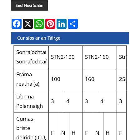
Seol Fiosrúchán
Facebook
X
WhatsApp
Pinterest
LinkedIn
Share
Cur síos ar an Táirge
Sonraíochtaí
STN2-100
STN2-160
Stn2-25
Sonraíochtaí
Fráma
100
160
250
reatha (a)
Líon na
3
4
3
4
3
4
Polannaigh
Cumas
briste
F
N
H
F
N
H
F
N
deiridh (ICU,