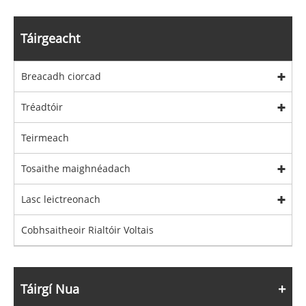
Táirgeacht
Breacadh ciorcad
Tréadtóir
Teirmeach
Tosaithe maighnéadach
Lasc leictreonach
Cobhsaitheoir Rialtóir Voltais
Táirgí Nua