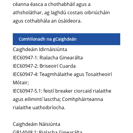
céanna éasca a chothabháil agus a
athsholáthar, ag laghdú costais oibriúcháin
agus cothabhála an úsáideora.
Comhlíonadh na gCaighdeán
Caighdeáin Idirnáisiúnta
IEC60947-1: Rialacha Ginearálta
IEC60947-2: Briseoirí Cuarda
IEC60947-4: Teagmhálaithe agus Tosaitheoirí
Mótair;
IEC60947-5.1: feistí breaker ciorcaid rialaithe
agus eilimintí lasctha; Comhpháirteanna
rialaithe uathoibríocha.
Caighdeáin Náisiúnta
GB14048.1: Rialacha Ginearálta