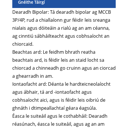
Gnéithe Táirgí
Dearadh Bipolar: Tá dearadh bipolar ag MCCB
3P/4P, rud a chiallaíonn gur féidir leis sreanga
nialais agus dóiteáin a rialú ag an am céanna,
ag cinntiú sábháilteacht agus cobhsaíocht an
chiorcaid.
Beachtas ard: Le feidhm bhrath reatha
beachtais ard, is féidir leis an staid locht sa
chiorcad a chinneadh go cruinn agus an ciorcad
a ghearradh in am.
Iontaofacht ard: Déanta le hardteicneolaíocht
agus ábhair, tá ard -iontaofacht agus
cobhsaíocht aici, agus is féidir leis oibriú de
ghnáth i dtimpeallachtaí géara éagsúla.
Éasca le suiteáil agus le cothabháil: Dearadh
réasúnach, éasca le suiteáil, agus ag an am