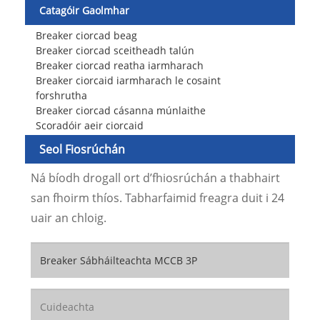
Catagóir Gaolmhar
Breaker ciorcad beag
Breaker ciorcad sceitheadh ​​talún
Breaker ciorcad reatha iarmharach
Breaker ciorcaid iarmharach le cosaint
forshrutha
Breaker ciorcad cásanna múnlaithe
Scoradóir aeir ciorcaid
Seol Fiosrúchán
Ná bíodh drogall ort d’fhiosrúchán a thabhairt
san fhoirm thíos. Tabharfaimid freagra duit i 24
uair an chloig.