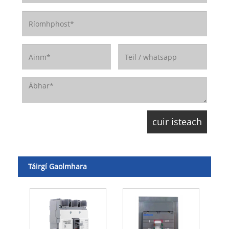
Táirgí Gaolmhara