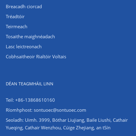
Breacadh ciorcad
Tréadtóir
Teirmeach
Tosaithe maighnéadach
Lasc leictreonach
Cobhsaitheoir Rialtóir Voltais
DÉAN TEAGMHÁIL LINN
Teil: +86-13868610160
Ríomhphost:
sontuoec@sontuoec.com
Seoladh: Uimh. 3999, Bóthar Liujiang, Baile Liushi, Cathair
Yueqing, Cathair Wenzhou, Cúige Zhejiang, an tSín