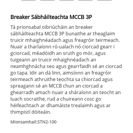
Breaker Sábháilteachta MCCB 3P
Tá prionsabal oibriúcháin an breaker
sábháilteachta MCCB 3P bunaithe ar theaglaim
truicir mhaighnéadach agus freagróir teirmeach.
Nuair a tharlaíonn ró-ualach nó ciorcad gearr i
gciorcad, méadóidh an sruth go mór, agus
tuigeann an truicir mhaighnéadach an
neamhghnácha seo agus gearrfaidh sé an ciorcad
go tapa. Idir an dá linn, aimsíonn an freagróir
teirmeach athruithe teochta sa chiorcad agus
spreagann sé an MCCB chun an ciorcad a
ghearradh amach nuair a sháraíonn an teocht an
luach socraithe, rud a chuireann cosc ​​go
héifeachtach ar dhamáiste trealaimh agus ar
thimpistí dóiteáin.
Mionsamhail:STN2-100