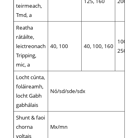
125, 160
200, 25
teirmeach,
Tmd, a
Reatha
rátáilte,
100, 160
leictreonach
40, 100
40, 100, 160
250
Tripping,
mic, a
Locht cúnta,
foláireamh,
Nó/sd/sde/sdx
locht Gabh
gabhálais
Shunt & faoi
chorna
Mx/mn
voltais