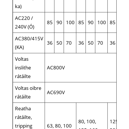
ka)
AC220 /
85
90
100
85
90
100
85
90
240V (Ó)
AC380/415V
36
50
70
36
50
70
36
50
(KA)
Voltas
inslithe
AC800V
rátáilte
Voltas oibre
AC690V
rátáilte
Reatha
rátáilte,
80, 100,
125, 160
tripping
63, 80, 100