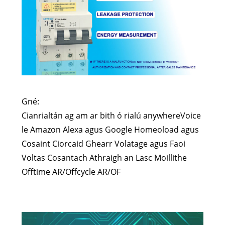
Gné:
Cianrialtán ag am ar bith ó rialú anywhereVoice
le Amazon Alexa agus Google Homeoload agus
Cosaint Ciorcaid Ghearr Volatage agus Faoi
Voltas Cosantach Athraigh an Lasc Moillithe
Offtime AR/Offcycle AR/OF