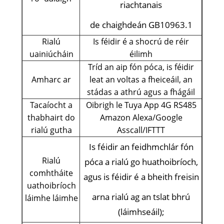
riachtanais
de chaighdeán GB10963.1
Rialú
Is féidir é a shocrú de réir
uainiúcháin
éilimh
Tríd an aip fón póca, is féidir
Amharc ar
leat an voltas a fheiceáil, an
stádas a athrú agus a fhágáil
Tacaíocht a
Oibrigh le Tuya App 4G RS485
thabhairt do
Amazon Alexa/Google
rialú gutha
Asscall/IFTTT
Is féidir an feidhmchlár fón
Rialú
póca a rialú go huathoibríoch,
comhtháite
agus is féidir é a bheith freisin
uathoibríoch
arna rialú ag an tslat bhrú
láimhe láimhe
(láimhseáil);