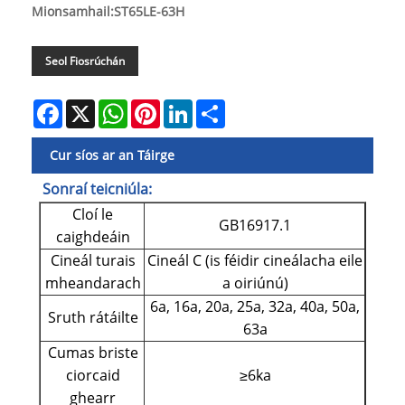
Mionsamhail:ST65LE-63H
Seol Fiosrúchán
Facebook
X
WhatsApp
Pinterest
LinkedIn
Share
Cur síos ar an Táirge
Sonraí teicniúla:
Cloí le
GB16917.1
caighdeáin
Cineál turais
Cineál C (is féidir cineálacha eile
mheandarach
a oiriúnú)
6a, 16a, 20a, 25a, 32a, 40a, 50a,
Sruth rátáilte
63a
Cumas briste
ciorcaid
≥6ka
ghearr