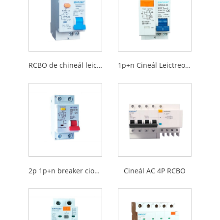
RCBO de chineál leictreonach
1p+n Cineál Leictreonach RCBO
2p 1p+n breaker ciorcaid iarmharach le cosaint forshrutha
Cineál AC 4P RCBO