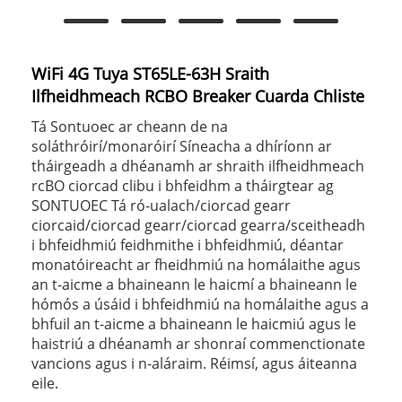
WiFi 4G Tuya ST65LE-63H Sraith
Ilfheidhmeach RCBO Breaker Cuarda Chliste
Tá Sontuoec ar cheann de na
soláthróirí/monaróirí Síneacha a dhíríonn ar
tháirgeadh a dhéanamh ar shraith ilfheidhmeach
rcBO ciorcad clibu i bhfeidhm a tháirgtear ag
SONTUOEC Tá ró-ualach/ciorcad gearr
ciorcaid/ciorcad gearr/ciorcad gearra/sceitheadh
i bhfeidhmiú feidhmithe i bhfeidhmiú, déantar
monatóireacht ar fheidhmiú na homálaithe agus
an t-aicme a bhaineann le haicmí a bhaineann le
hómós a úsáid i bhfeidhmiú na homálaithe agus a
bhfuil an t-aicme a bhaineann le haicmiú agus le
haistriú a dhéanamh ar shonraí commenctionate
vancions agus i n-aláraim. Réimsí, agus áiteanna
eile.