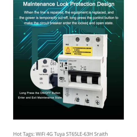
Hot Tags: WiFi 4G Tuya ST65LE-63H Sraith