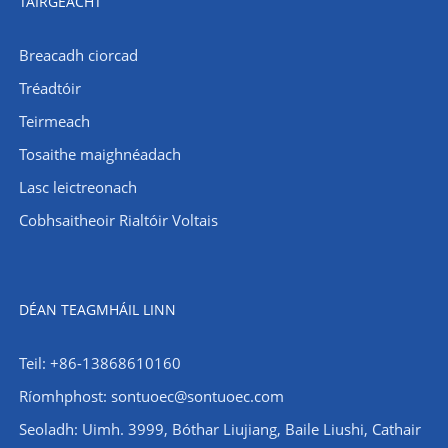
TÁIRGEACHT
Breacadh ciorcad
Tréadtóir
Teirmeach
Tosaithe maighnéadach
Lasc leictreonach
Cobhsaitheoir Rialtóir Voltais
DÉAN TEAGMHÁIL LINN
Teil: +86-13868610160
Ríomhphost:
sontuoec@sontuoec.com
Seoladh: Uimh. 3999, Bóthar Liujiang, Baile Liushi, Cathair