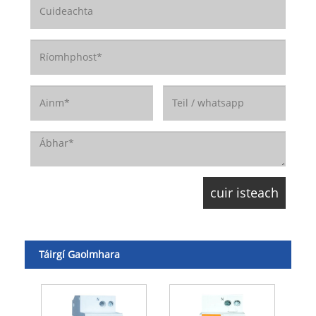
Táirgí Gaolmhara