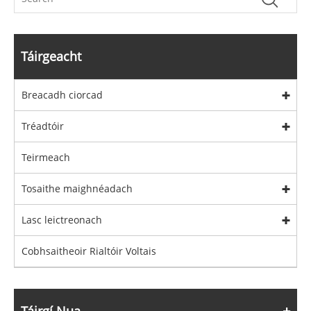
Táirgeacht
Breacadh ciorcad
Tréadtóir
Teirmeach
Tosaithe maighnéadach
Lasc leictreonach
Cobhsaitheoir Rialtóir Voltais
Táirgí Nua