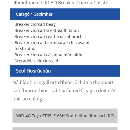
Ilfheidhmeach RCBO Breaker Cuarda Chliste
Catagóir Gaolmhar
Breaker ciorcad beag
Breaker ciorcad sceitheadh ​​talún
Breaker ciorcad reatha iarmharach
Breaker ciorcaid iarmharach le cosaint
forshrutha
Breaker ciorcad cásanna múnlaithe
Scoradóir aeir ciorcaid
Seol Fiosrúchán
Ná bíodh drogall ort d’fhiosrúchán a thabhairt
san fhoirm thíos. Tabharfaimid freagra duit i 24
uair an chloig.