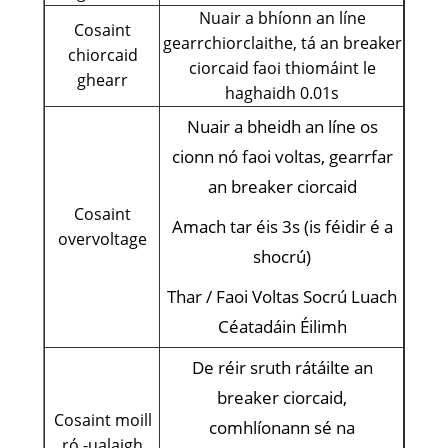
Nuair a bhíonn an líne
Cosaint
gearrchiorclaithe, tá an breaker
chiorcaid
ciorcaid faoi thiomáint le
ghearr
haghaidh 0.01s
Nuair a bheidh an líne os
cionn nó faoi voltas, gearrfar
an breaker ciorcaid
Cosaint
Amach tar éis 3s (is féidir é a
overvoltage
shocrú)
Thar / Faoi Voltas Socrú Luach
Céatadáin Éilimh
De réir sruth rátáilte an
breaker ciorcaid,
Cosaint moill
comhlíonann sé na
ró -ualaigh