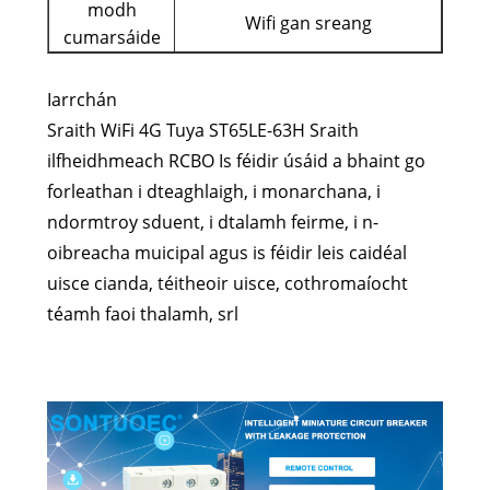
modh
Wifi gan sreang
cumarsáide
Iarrchán
Sraith WiFi 4G Tuya ST65LE-63H Sraith
ilfheidhmeach RCBO Is féidir úsáid a bhaint go
forleathan i dteaghlaigh, i monarchana, i
ndormtroy sduent, i dtalamh feirme, i n-
oibreacha muicipal agus is féidir leis caidéal
uisce cianda, téitheoir uisce, cothromaíocht
téamh faoi thalamh, srl