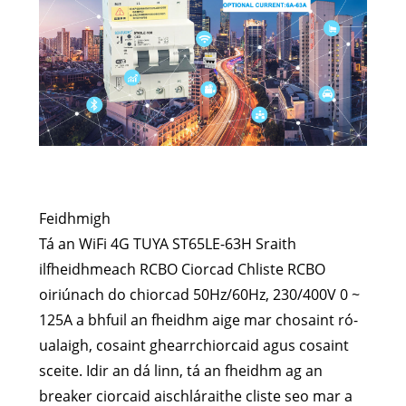
Feidhmigh
Tá an WiFi 4G TUYA ST65LE-63H Sraith
ilfheidhmeach RCBO Ciorcad Chliste RCBO
oiriúnach do chiorcad 50Hz/60Hz, 230/400V 0 ~
125A a bhfuil an fheidhm aige mar chosaint ró-
ualaigh, cosaint ghearrchiorcaid agus cosaint
sceite. Idir an dá linn, tá an fheidhm ag an
breaker ciorcaid aischláraithe cliste seo mar a